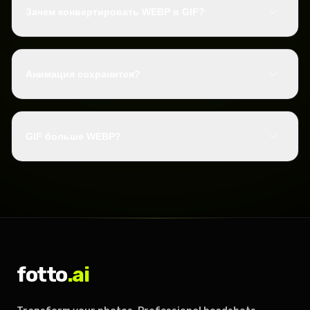
Зачем конвертировать WEBP в GIF?
Анимация сохранится?
GIF больше WEBP?
fotto
.ai