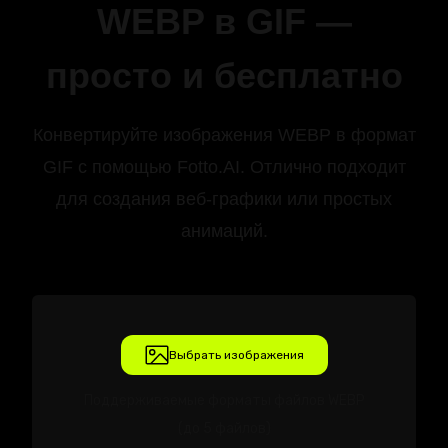
WEBP в GIF —
просто и бесплатно
Конвертируйте изображения WEBP в формат
GIF с помощью Fotto.AI. Отлично подходит
для создания веб-графики или простых
анимаций.
Выбрать изображения
Поддерживаемые форматы файлов WEBP
(до 5 файлов)