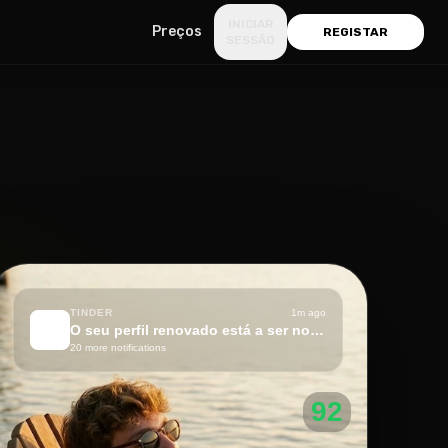
INICIAR
Preços
REGISTAR
SESSÃO
TINDER
1m ago
🔥
O seu perfil renovado está a ser notado!
20 more notifications
92