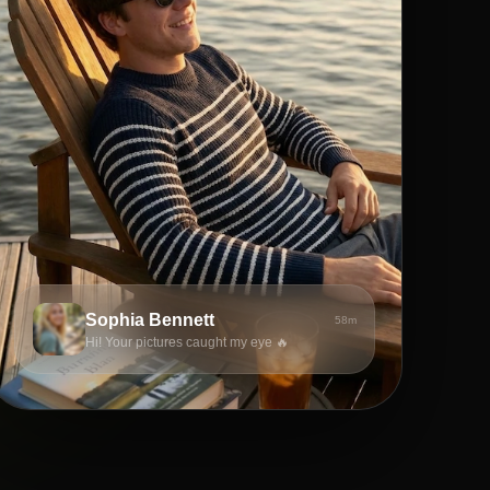
Sophia Bennett
58m
Hi! Your pictures caught my eye 🔥