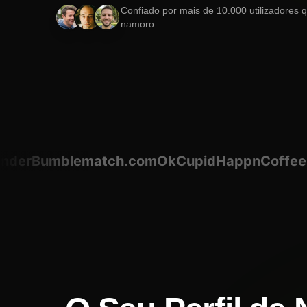
Confiado por mais de 10.000 utilizadores 
namoro
r
Bumble
match.com
OkCupid
Happn
Coffee Mee