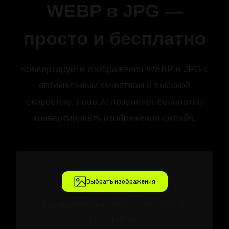
WEBP в JPG —
просто и бесплатно
Конвертируйте изображения WEBP в JPG с
оптимальным качеством и высокой
скоростью. Fotto.AI позволяет бесплатно
конвертировать изображения онлайн.
Выбрать изображения
Поддерживаемые форматы файлов WEBP
(до 5 файлов)