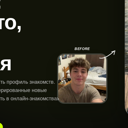
:
о,
BEFORE
я
ть профиль знакомств.
нерированные новые
ть в онлайн-знакомствах