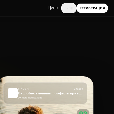
Цены
ВХОД
РЕГИСТРАЦИЯ
TINDER
1m ago
🔥
Ваш обновлённый профиль привлекает внимание!
20 more notifications
92