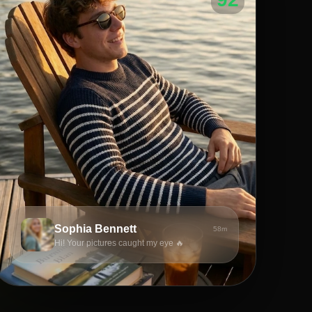
Sophia Bennett
58m
Hi! Your pictures caught my eye 🔥