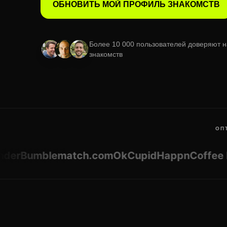
ОБНОВИТЬ МОЙ ПРОФИЛЬ ЗНАКОМСТВ
Более 10 000 пользователей доверяют 
знакомств
ОП
r
Bumble
match.com
OkCupid
Happn
Coffee Mee