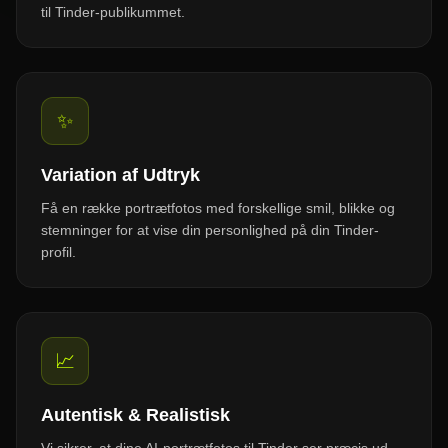
til Tinder-publikummet.
✨
Variation af Udtryk
Få en række portrætfotos med forskellige smil, blikke og
stemninger for at vise din personlighed på din Tinder-
profil.
📈
Autentisk & Realistisk
Vi sikrer, at dine AI-portrætfotos til Tinder ser præcis ud