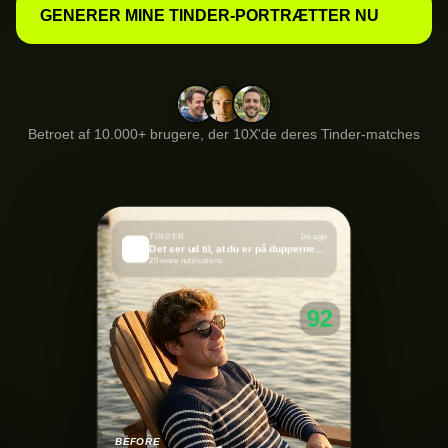
GENERER MINE TINDER-PORTRÆTTER NU
Betroet af 10.000+ brugere, der 10X'de deres Tinder-matches
TINDER
1m ago
🔥
Det ser ud til, at du er på dupperne i dag!
20 more notifications
92
BEFORE