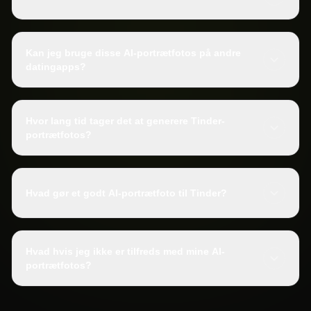
Kan jeg bruge disse AI-portrætfotos på andre
datingapps?
Hvor lang tid tager det at generere Tinder-
portrætfotos?
Hvad gør et godt AI-portrætfoto til Tinder?
Hvad hvis jeg ikke er tilfreds med mine AI-
portrætfotos?