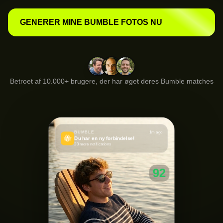
GENERER MINE BUMBLE FOTOS NU
Betroet af 10.000+ brugere, der har øget deres Bumble matches
BUMBLE
1m ago
🐝
Du har en ny forbindelse!
20 more notifications
92