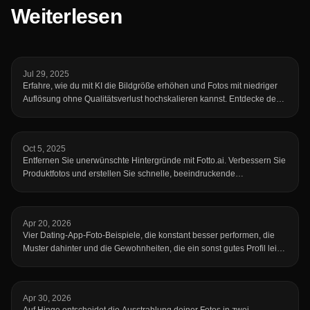
Weiterlesen
Jul 29, 2025
Erfahre, wie du mit KI die Bildgröße erhöhen und Fotos mit niedriger
Auflösung ohne Qualitätsverlust hochskalieren kannst. Entdecke den
kostenlosen Online-Upscaler von fotto.ai, um deine Bilder in
Sekundenschnelle zu verbessern.
Oct 5, 2025
Entfernen Sie unerwünschte Hintergründe mit Fotto.ai. Verbessern Sie
Produktfotos und erstellen Sie schnelle, beeindruckende
Bearbeitungen ohne Photoshop.
Apr 20, 2026
Vier Dating-App-Foto-Beispiele, die konstant besser performen, die
Muster dahinter und die Gewohnheiten, die ein sonst gutes Profil leise
abstürzen lassen.
Apr 30, 2026