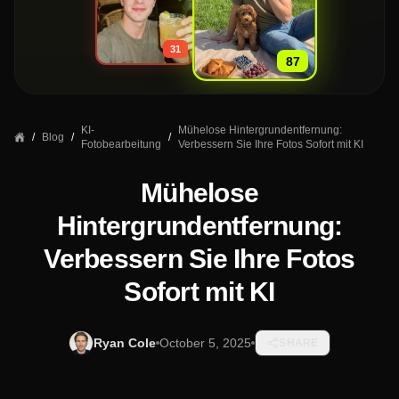
»
31
87
KI-
Mühelose Hintergrundentfernung:
/
Blog
/
/
Fotobearbeitung
Verbessern Sie Ihre Fotos Sofort mit KI
Mühelose
Hintergrundentfernung:
Verbessern Sie Ihre Fotos
Sofort mit KI
Ryan Cole
October 5, 2025
SHARE