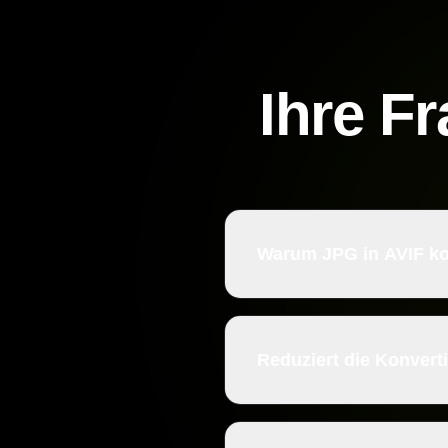
Ihre F
Warum JPG in AVIF ko
Reduziert die Konvert