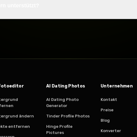
rn unterstützt?
Fotoeditor
AI Dating Photos
Unternehmen
tergrund
AI Dating Photo
Kontakt
fernen
Generator
Preise
tergrund ändern
Tinder Profile Photos
Blog
ekte entfernen
Hinge Profile
Konverter
Pictures
bessern