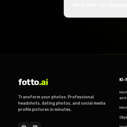
Wird AVIF von Browse
fotto
.ai
KI-
Hin
Transform your photos. Professional
ent
headshots, dating photos, and social media
Hin
profile pictures in minutes.
Obj
Ver