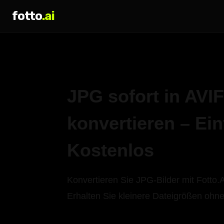
fotto
.ai
JPG sofort in AVIF
konvertieren – Ei
Kostenlos
Konvertieren Sie JPG-Bilder mit Fotto.
Erhalten Sie kleinere Dateigrößen ohne 