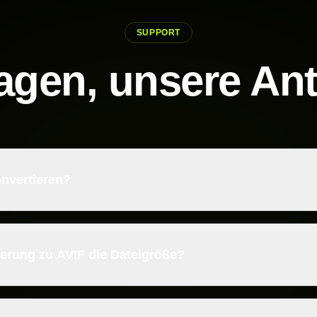
SUPPORT
ragen, unsere An
nvertieren?
ierung zu AVIF die Dateigröße?