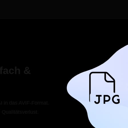
nfach &
AI in das AVIF-Format.
Qualitätsverlust.