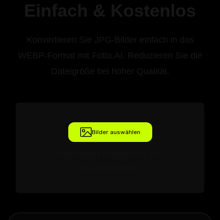
Einfach & Kostenlos
Konvertieren Sie JPG-Bilder einfach in das
WEBP-Format mit Fotto.AI. Reduzieren Sie die
Dateigröße bei hoher Qualität.
Bilder auswählen
Unterstützte Dateiformate JPG
(bis zu 5 Dateien)