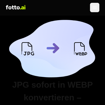
fotto
.ai
Preise
ANMELDEN
REGISTRIEREN
JPG sofort in WEBP
konvertieren –