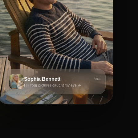
Sophia Bennett
58m
Hi! Your pictures caught my eye 🔥