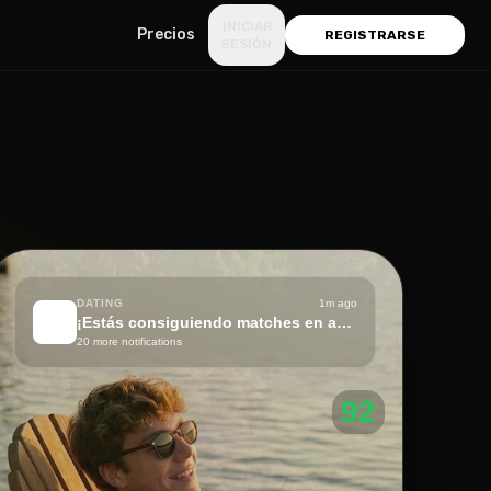
INICIAR
Precios
REGISTRARSE
SESIÓN
DATING
1m ago
🔥
¡Estás consiguiendo matches en ambas apps!
20 more notifications
92