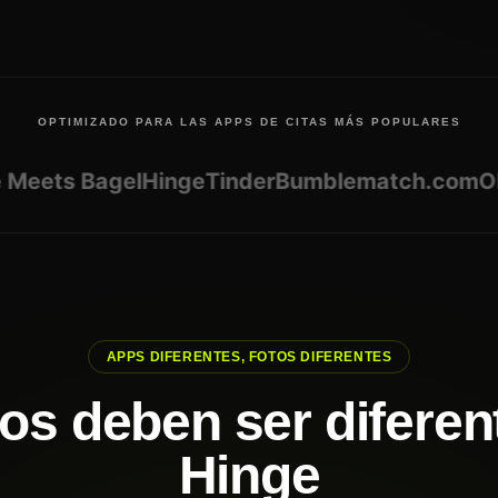
OPTIMIZADO PARA LAS APPS DE CITAS MÁS POPULARES
ts Bagel
Hinge
Tinder
Bumble
match.com
OkCu
APPS DIFERENTES, FOTOS DIFERENTES
tos deben ser difere
Hinge