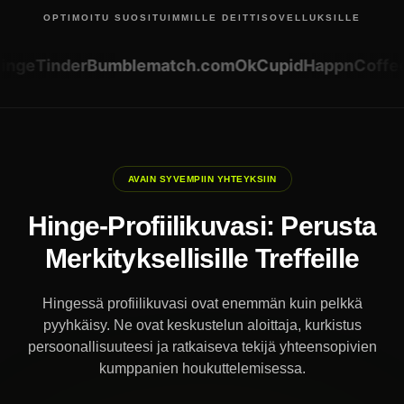
OPTIMOITU SUOSITUIMMILLE DEITTISOVELLUKSILLE
inge
Tinder
Bumble
match.com
OkCupid
Happn
Coffee
AVAIN SYVEMPIIN YHTEYKSIIN
Hinge-Profiilikuvasi: Perusta
Merkityksellisille Treffeille
Hingessä profiilikuvasi ovat enemmän kuin pelkkä
pyyhkäisy. Ne ovat keskustelun aloittaja, kurkistus
persoonallisuuteesi ja ratkaiseva tekijä yhteensopivien
kumppanien houkuttelemisessa.