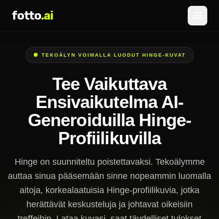
fotto
.ai
Hinnoittelu
TEKOÄLYN VOIMALLA LUODUT HINGE-KUVAT
KIRJAUDU SISÄÄN
REKISTERÖIDY
Tee Vaikuttava
Ensivaikutelma AI-
Generoiduilla Hinge-
Profiilikuvilla
Hinge on suunniteltu poistettavaksi. Tekoälymme
auttaa sinua pääsemään sinne nopeammin luomalla
aitoja, korkealaatuisia Hinge-profiilikuvia, jotka
herättävät keskusteluja ja johtavat oikeisiin
treffeihin. Lataa kuvasi, saat täydelliset tulokset