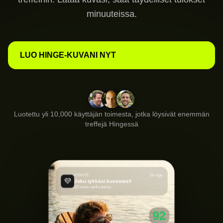
minuuteissa.
LUO HINGE-KUVANI NYT
Luotettu yli 10,000 käyttäjän toimesta, jotka löysivät enemmän
treffejä Hingessä
HINGE
1m ago
💜
Joku tykkäsi kuvastasi!
20 more notifications
92