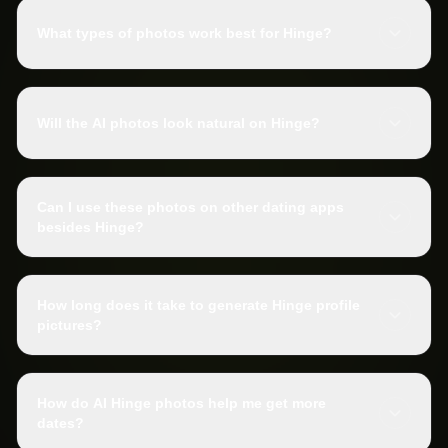
What types of photos work best for Hinge?
Will the AI photos look natural on Hinge?
Can I use these photos on other dating apps
besides Hinge?
How long does it take to generate Hinge profile
pictures?
How do AI Hinge photos help me get more
dates?