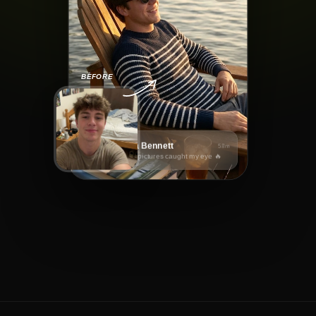
BEFORE
Sophia Bennett
58m
Hi! Your pictures caught my eye 🔥