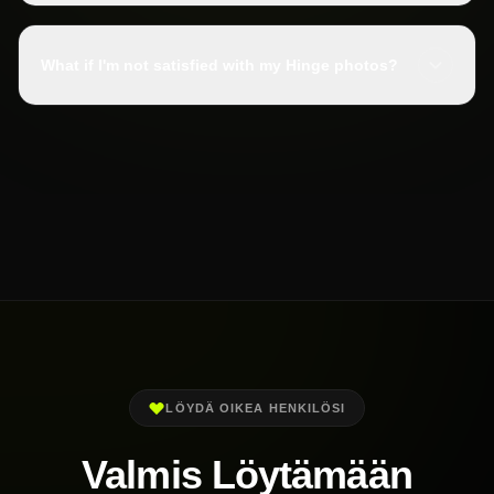
What if I'm not satisfied with my Hinge photos?
LÖYDÄ OIKEA HENKILÖSI
Valmis Löytämään