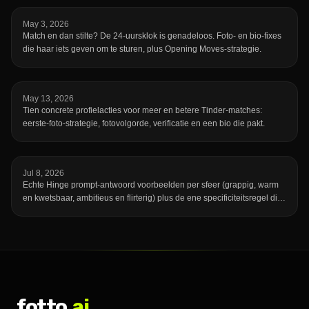
May 3, 2026
Match en dan stilte? De 24-uursklok is genadeloos. Foto- en bio-fixes
die haar iets geven om te sturen, plus Opening Moves-strategie.
May 13, 2026
Tien concrete profielacties voor meer en betere Tinder-matches:
eerste-foto-strategie, fotovolgorde, verificatie en een bio die pakt.
Jul 8, 2026
Echte Hinge prompt-antwoord voorbeelden per sfeer (grappig, warm
en kwetsbaar, ambitieus en flirterig) plus de ene specificiteitsregel die
een onvergetelijk antwoord onderscheidt van een dat iedereen had
kunnen schrijven.
fotto
.ai