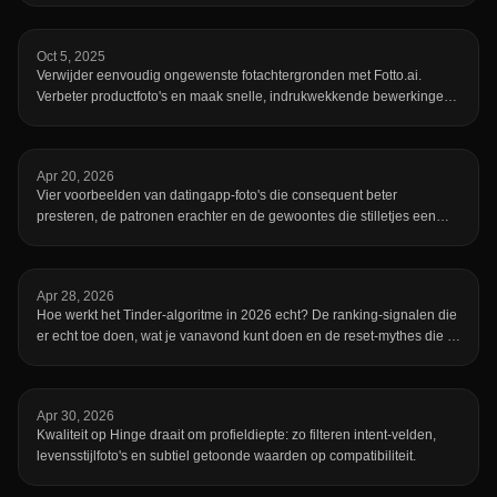
helpt je de juiste tool te kiezen—waaronder onze eigen snelle en
gratis converter op fotto.ai.
Oct 5, 2025
Verwijder eenvoudig ongewenste fotachtergronden met Fotto.ai.
Verbeter productfoto's en maak snelle, indrukwekkende bewerkingen,
zonder Photoshop.
Apr 20, 2026
Vier voorbeelden van datingapp-foto's die consequent beter
presteren, de patronen erachter en de gewoontes die stilletjes een
verder goed profiel kelderen.
Apr 28, 2026
Hoe werkt het Tinder-algoritme in 2026 echt? De ranking-signalen die
er echt toe doen, wat je vanavond kunt doen en de reset-mythes die je
kunt negeren.
Apr 30, 2026
Kwaliteit op Hinge draait om profieldiepte: zo filteren intent-velden,
levensstijlfoto's en subtiel getoonde waarden op compatibiliteit.