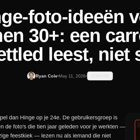
ge-foto-ideeën 
en 30+: een carr
ettled leest, niet 
Ryan Cole
May 11, 2026
SHARE
 spel dan Hinge op je 24e. De gebruikersgroep is
en de foto's die tien jaar geleden voor je werkten —
zige feestkiek — lezen nu als iemand die niet