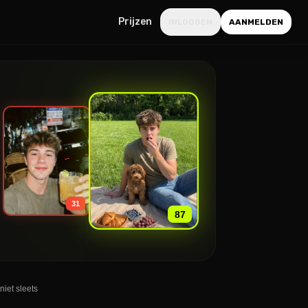
Prijzen
INLOGGEN
AANMELDEN
»
31
87
niet sleets