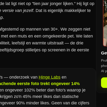
t ligt niet op "tien jaar jonger lijken." Hij ligt op
 versie van jezelf
. Dat is eigenlijk makkelijker te
ap.
is afgestemd op mannen van 30+. We zeggen niet
en met een muts en een omgekeerde pet. We laten
iteit, leefstijl en warmte uitstraalt — de drie
eftijdsgroep stilletjes op screenen in de eerste
Get
Pro
phot
AI p
to's — onderzoek van
Hinge Labs
en
achende eerste foto trekt ongeveer 14%
ren ongeveer 102% beter dan foto's waarop je
s krijgen zo'n 45% meer likes dan statische
ngeveer 90% minder likes. Geen van die cijfers