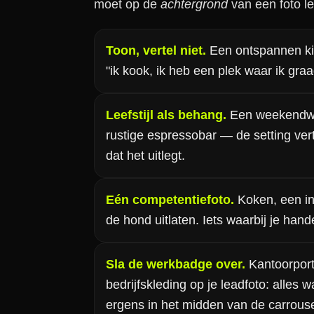
moet op de
achtergrond
van een foto le
Toon, vertel niet.
Een ontspannen kie
"ik kook, ik heb een plek waar ik graa
Leefstijl als behang.
Een weekendwa
rustige espressobar — de setting vert
dat het uitlegt.
Eén competentiefoto.
Koken, een in
de hond uitlaten. Iets waarbij je hand
Sla de werkbadge over.
Kantoorportr
bedrijfskleding op je leadfoto: alles w
ergens in het midden van de carrouse