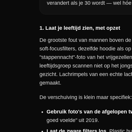
verandert als je 30 wordt — wel hóe 
1. Laat je leeftijd zien, met opzet
De grootste fout van mannen boven de 3
soft-focusfilters, dezelfde hoodie als o
"stappennacht"-foto van het vrijgezell
leeftijdsgroep scannen niet op het jon
gezicht. Lachrimpels van een echte lach
gemaakt.
De verschuiving is klein maar specifiek:
Gebruik foto's van de afgelopen 
goed voelde" uit 2019.
Laat de zware filters los.
Plastic hu