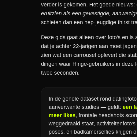
verder is gekomen. Het goede nieuws: de la
eruitzien als een gevestigde, aanwezige
schieten dan een nep-jeugdige thirst tr
Deze gids gaat alleen over foto's en 
dat je achter 22-jarigen aan moet jag
zien wat een carrousel oplevert die stabil
dingen waar Hinge-gebruikers in deze le
twee seconden.
In de gehele dataset rond datingfo
aanverwante studies — geldt:
een l
meer likes
, frontale headshots sco
weggedraaid staat, activiteitenfoto'
poses, en badkamerselfies krijgen o