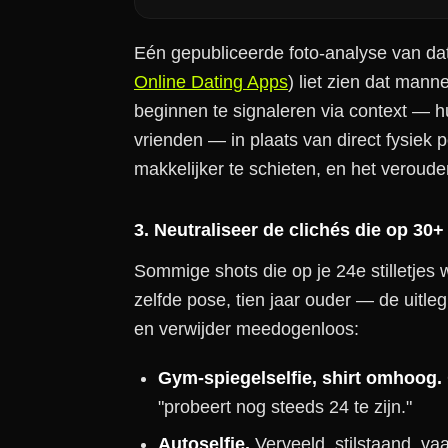
Eén gepubliceerde foto-analyse van dat
Online Dating Apps
) liet zien dat ma
beginnen te signaleren via context — h
vrienden — in plaats van direct fysiek 
makkelijker te schieten, en het veroud
3. Neutraliseer de clichés die op 30+
Sommige shots die op je 24e stilletjes w
zelfde pose, tien jaar ouder — de uitleg 
en verwijder meedogenloos:
Gym-spiegelselfie, shirt omhoog.
"probeert nog steeds 24 te zijn."
Autoselfie.
Verveeld, stilstaand, vaak