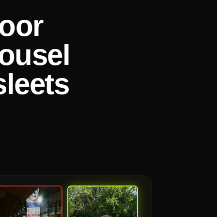
voor
ousel
sleets