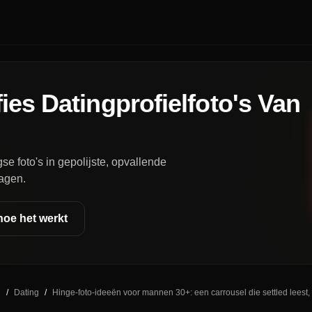
ies Datingprofielfoto's Van
se foto's in gepolijste, opvallende
dagen.
hoe het werkt
g
/
Dating
/
Hinge-foto-ideeën voor mannen 30+: een carrousel die settled leest, 