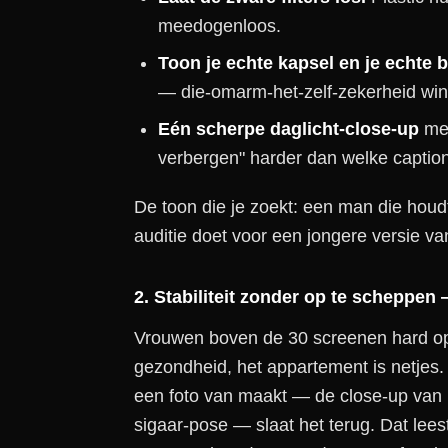
meedogenloos.
Toon je echte kapsel en je echte 
— die-omarm-het-zelf-zekerheid wint
Eén scherpe daglicht-close-up
met
verbergen" harder dan welke captio
De toon die je zoekt: een man die houdt
auditie doet voor een jongere versie van
2. Stabiliteit zonder op te scheppen 
Vrouwen boven de 30 screenen hard op sta
gezondheid, het appartement is netjes.
een foto van maakt — de close-up van h
sigaar-pose — slaat het terug. Dat leest 