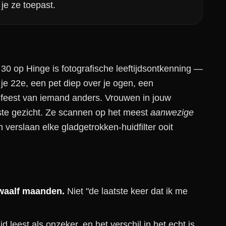
je ze toepast.
0 op Hinge is fotografische leeftijdsontkenning —
p je 22e, een pet diep over je ogen, een
enfeest van iemand anders. Vrouwen in jouw
gste gezicht. Ze scannen op het meest
aanwezige
 verslaan elke gladgetrokken-huidfilter ooit
twaalf maanden.
Niet "de laatste keer dat ik me
id leest als onzeker, en het verschil in het echt is