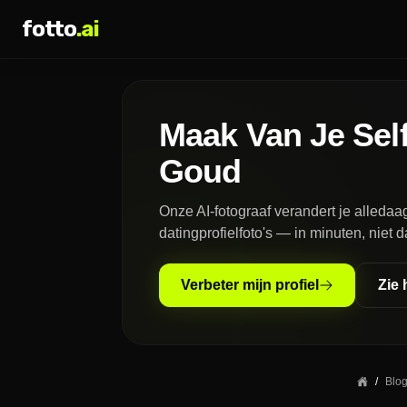
fotto
.ai
Maak Van Je Self
Goud
Onze AI-fotograaf verandert je alledaag
datingprofielfoto's — in minuten, niet 
Verbeter mijn profiel
Zie 
/
Blo