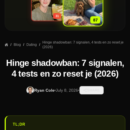
»
31
87
Hinge shadowban: 7 signalen, 4 tests en zo reset je
/
Blog
/
Dating
/
(2026)
Hinge shadowban: 7 signalen,
4 tests en zo reset je (2026)
Ryan Cole
July 8, 2026
SHARE
TL;DR