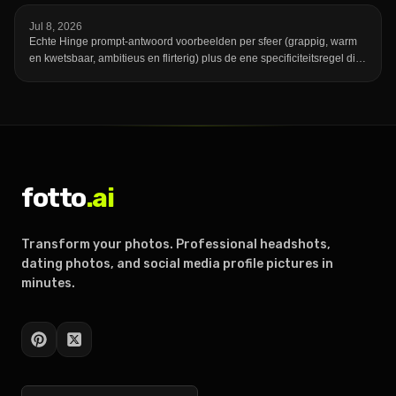
Jul 8, 2026
Echte Hinge prompt-antwoord voorbeelden per sfeer (grappig, warm
en kwetsbaar, ambitieus en flirterig) plus de ene specificiteitsregel die
een onvergetelijk antwoord onderscheidt van een dat iedereen had
kunnen schrijven.
fotto
.ai
Transform your photos. Professional headshots,
dating photos, and social media profile pictures in
minutes.