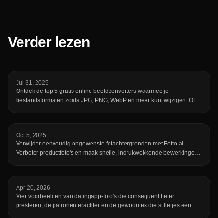
Verder lezen
Jul 31, 2025
Ontdek de top 5 gratis online beeldconverters waarmee je
bestandsformaten zoals JPG, PNG, WebP en meer kunt wijzigen. Of je
nu afbeeldingen wilt comprimeren, verkleinen of bewerken, deze gids
helpt je de juiste tool te kiezen—waaronder onze eigen snelle en
gratis converter op fotto.ai.
Oct 5, 2025
Verwijder eenvoudig ongewenste fotachtergronden met Fotto.ai.
Verbeter productfoto's en maak snelle, indrukwekkende bewerkingen,
zonder Photoshop.
Apr 20, 2026
Vier voorbeelden van datingapp-foto's die consequent beter
presteren, de patronen erachter en de gewoontes die stilletjes een
verder goed profiel kelderen.