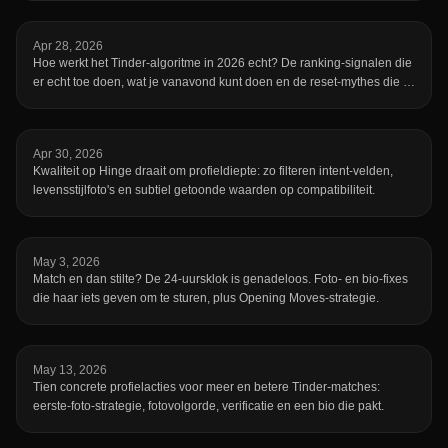
Apr 28, 2026
Hoe werkt het Tinder-algoritme in 2026 echt? De ranking-signalen die
er echt toe doen, wat je vanavond kunt doen en de reset-mythes die je
kunt negeren.
Apr 30, 2026
Kwaliteit op Hinge draait om profieldiepte: zo filteren intent-velden,
levensstijlfoto's en subtiel getoonde waarden op compatibiliteit.
May 3, 2026
Match en dan stilte? De 24-uursklok is genadeloos. Foto- en bio-fixes
die haar iets geven om te sturen, plus Opening Moves-strategie.
May 13, 2026
Tien concrete profielacties voor meer en betere Tinder-matches:
eerste-foto-strategie, fotovolgorde, verificatie en een bio die pakt.