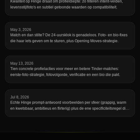
Kwaliteit op Hinge draait om profieldiepte: zo filteren intent-velden,
levensstijlfoto's en subtiel getoonde waarden op compatibiliteit.
May 3, 2026
Match en dan stilte? De 24-uursklok is genadeloos. Foto- en bio-fixes
die haar iets geven om te sturen, plus Opening Moves-strategie.
May 13, 2026
Tien concrete profielacties voor meer en betere Tinder-matches:
eerste-foto-strategie, fotovolgorde, verificatie en een bio die pakt.
Jul 8, 2026
Echte Hinge prompt-antwoord voorbeelden per sfeer (grappig, warm
en kwetsbaar, ambitieus en flirterig) plus de ene specificiteitsregel die
een onvergetelijk antwoord onderscheidt van een dat iedereen had
kunnen schrijven.