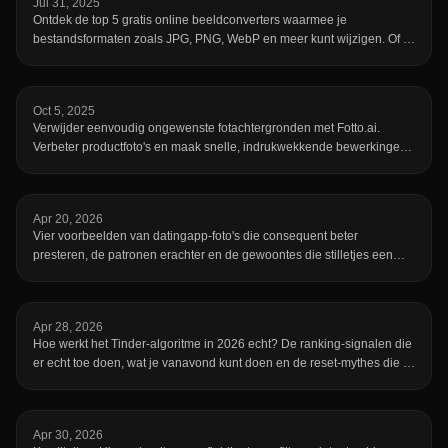
Jul 31, 2025
Ontdek de top 5 gratis online beeldconverters waarmee je
bestandsformaten zoals JPG, PNG, WebP en meer kunt wijzigen. Of je
nu afbeeldingen wilt comprimeren, verkleinen of bewerken, deze gids
helpt je de juiste tool te kiezen—waaronder onze eigen snelle en
gratis converter op fotto.ai.
Oct 5, 2025
Verwijder eenvoudig ongewenste fotachtergronden met Fotto.ai.
Verbeter productfoto's en maak snelle, indrukwekkende bewerkingen,
zonder Photoshop.
Apr 20, 2026
Vier voorbeelden van datingapp-foto's die consequent beter
presteren, de patronen erachter en de gewoontes die stilletjes een
verder goed profiel kelderen.
Apr 28, 2026
Hoe werkt het Tinder-algoritme in 2026 echt? De ranking-signalen die
er echt toe doen, wat je vanavond kunt doen en de reset-mythes die je
kunt negeren.
Apr 30, 2026