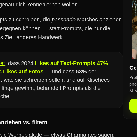
genau dich kennenlernen wollen.
pts zu schreiben, die
passende
Matches anziehen
begegnen können — statt Prompts, die nur die
s Ziel, anderes Handwerk.
et
, dass 2024
Likes auf Text-Prompts 47%
Get
s Likes auf Fotos
— und dass 63% der
Pro
 was sie schreiben sollen, und auf Klischees
phot
Hinge gewinnt, behandelt Prompts als die
AI p
ache.
nziehen vs. filtern
 wie Werbeplakate — etwas Charmantes sagen,