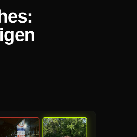
hes:
tigen