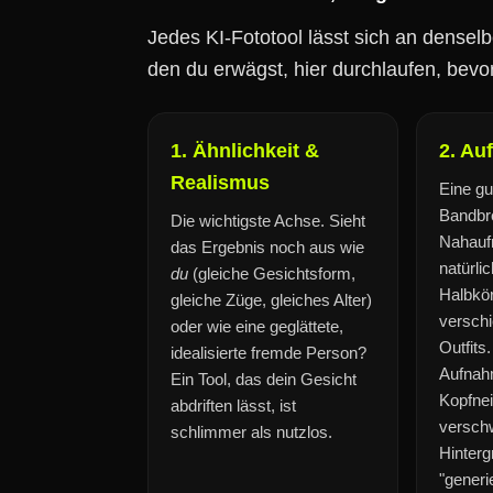
Jedes KI-Fototool lässt sich an densel
den du erwägst, hier durchlaufen, bevor
1. Ähnlichkeit &
2. Au
Realismus
Eine gu
Bandbre
Die wichtigste Achse. Sieht
Nahauf
das Ergebnis noch aus wie
natürli
du
(gleiche Gesichtsform,
Halbkö
gleiche Züge, gleiches Alter)
verschi
oder wie eine geglättete,
Outfits
idealisierte fremde Person?
Aufnah
Ein Tool, das dein Gesicht
Kopfne
abdriften lässt, ist
versc
schlimmer als nutzlos.
Hinterg
"generie