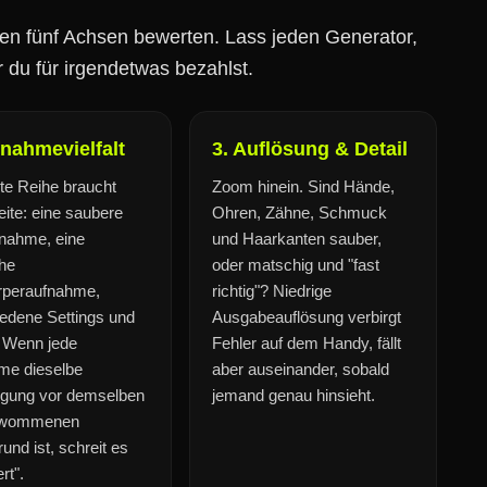
ben fünf Achsen bewerten. Lass jeden Generator,
 du für irgendetwas bezahlst.
fnahmevielfalt
3. Auflösung & Detail
te Reihe braucht
Zoom hinein. Sind Hände,
ite: eine saubere
Ohren, Zähne, Schmuck
nahme, eine
und Haarkanten sauber,
che
oder matschig und "fast
rperaufnahme,
richtig"? Niedrige
edene Settings und
Ausgabeauflösung verbirgt
. Wenn jede
Fehler auf dem Handy, fällt
me dieselbe
aber auseinander, sobald
igung vor demselben
jemand genau hinsieht.
hwommenen
rund ist, schreit es
rt".