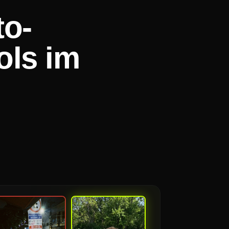
to-
ols im