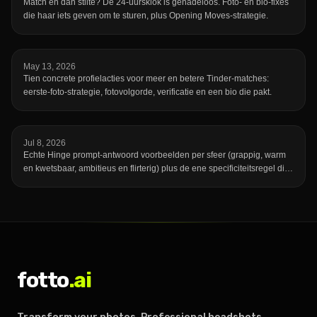
Match en dan stilte? De 24-uursklok is genadeloos. Foto- en bio-fixes
die haar iets geven om te sturen, plus Opening Moves-strategie.
May 13, 2026
Tien concrete profielacties voor meer en betere Tinder-matches:
eerste-foto-strategie, fotovolgorde, verificatie en een bio die pakt.
Jul 8, 2026
Echte Hinge prompt-antwoord voorbeelden per sfeer (grappig, warm
en kwetsbaar, ambitieus en flirterig) plus de ene specificiteitsregel die
een onvergetelijk antwoord onderscheidt van een dat iedereen had
kunnen schrijven.
fotto
.ai