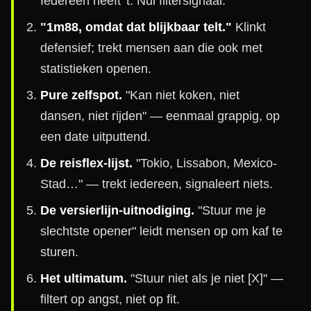
Iedereen heeft 't. Nul filtersignaal.
"1m88, omdat dat blijkbaar telt."
Klinkt
defensief; trekt mensen aan die ook met
statistieken openen.
Pure zelfspot.
"Kan niet koken, niet
dansen, niet rijden" — eenmaal grappig, op
een date uitputtend.
De reisflex-lijst.
"Tokio, Lissabon, Mexico-
Stad…" — trekt iedereen, signaleert niets.
De versierlijn-uitnodiging.
"Stuur me je
slechtste opener" leidt mensen op om kaf te
sturen.
Het ultimatum.
"Stuur niet als je niet [X]" —
filtert op angst, niet op fit.