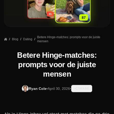
»
31
87
Betere Hinge-matches: prompts voor de juiste
/
Blog
/
Dating
/
mensen
Betere Hinge-matches:
prompts voor de juiste
mensen
Ryan Cole
April 30, 2026
SHARE