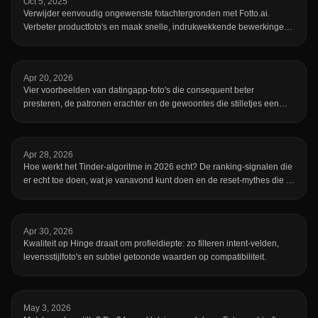
Oct 5, 2025
Verwijder eenvoudig ongewenste fotachtergronden met Fotto.ai.
Verbeter productfoto's en maak snelle, indrukwekkende bewerkingen,
zonder Photoshop.
Apr 20, 2026
Vier voorbeelden van datingapp-foto's die consequent beter
presteren, de patronen erachter en de gewoontes die stilletjes een
verder goed profiel kelderen.
Apr 28, 2026
Hoe werkt het Tinder-algoritme in 2026 echt? De ranking-signalen die
er echt toe doen, wat je vanavond kunt doen en de reset-mythes die je
kunt negeren.
Apr 30, 2026
Kwaliteit op Hinge draait om profieldiepte: zo filteren intent-velden,
levensstijlfoto's en subtiel getoonde waarden op compatibiliteit.
May 3, 2026