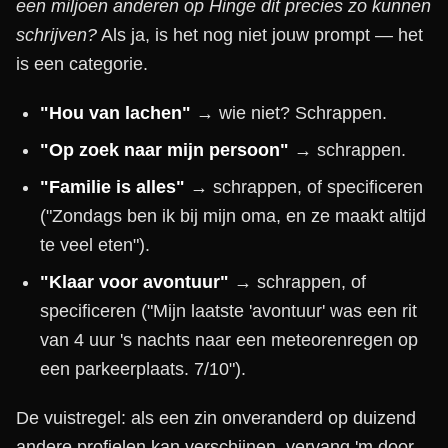
een miljoen anderen op Hinge dit precies zo kunnen
schrijven?
Als ja, is het nog niet jouw prompt — het
is een categorie.
"Hou van lachen"
→ wie niet? Schrappen.
"Op zoek naar mijn persoon"
→ schrappen.
"Familie is alles"
→ schrappen, of specificeren
("Zondags ben ik bij mijn oma, en ze maakt altijd
te veel eten").
"Klaar voor avontuur"
→ schrappen, of
specificeren ("Mijn laatste 'avontuur' was een rit
van 4 uur 's nachts naar een meteorenregen op
een parkeerplaats. 7/10").
De vuistregel: als een zin onveranderd op duizend
andere profielen kan verschijnen, vervang 'm door