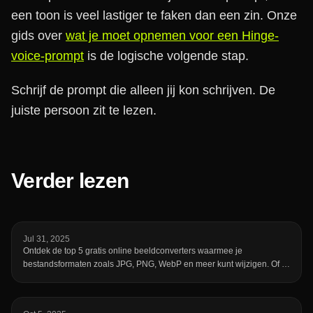
een toon is veel lastiger te faken dan een zin. Onze
gids over
wat je moet opnemen voor een Hinge-
voice-prompt
is de logische volgende stap.
Schrijf de prompt die alleen jij kon schrijven. De
juiste persoon zit te lezen.
Verder lezen
Jul 31, 2025
Ontdek de top 5 gratis online beeldconverters waarmee je
bestandsformaten zoals JPG, PNG, WebP en meer kunt wijzigen. Of je
nu afbeeldingen wilt comprimeren, verkleinen of bewerken, deze gids
helpt je de juiste tool te kiezen—waaronder onze eigen snelle en
gratis converter op fotto.ai.