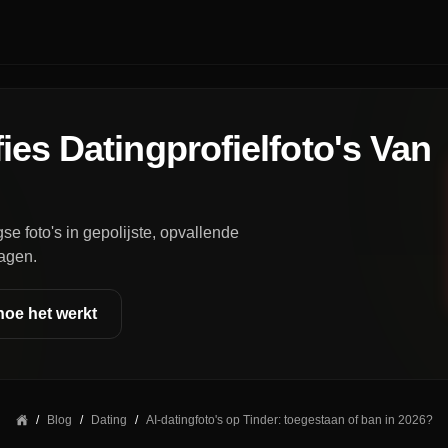
ies Datingprofielfoto's Van
se foto's in gepolijste, opvallende
dagen.
hoe het werkt
/
Blog
/
Dating
/
AI-datingfoto's op Tinder: toegestaan of ban in 2026?