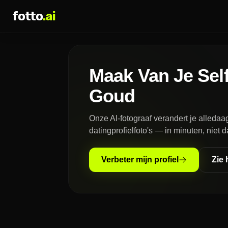
fotto
.ai
Maak Van Je Self
Goud
Onze AI-fotograaf verandert je alledaag
datingprofielfoto's — in minuten, niet 
Verbeter mijn profiel
Zie 