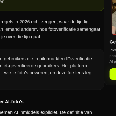
en.
regels in 2026 echt zeggen, waar de lijn ligt
 van iemand anders", hoe fotoverificatie samengaat
je over die lijn gaat.
Get
Pro
phot
 gebruikers die in pilotmarkten ID-verificatie
AI p
iet-geverifieerde gebruikers. Het platform
ent wie je foto's beweren, en dezelfde lens legt
r AI-foto's
emen AI inmiddels expliciet. De definitie van