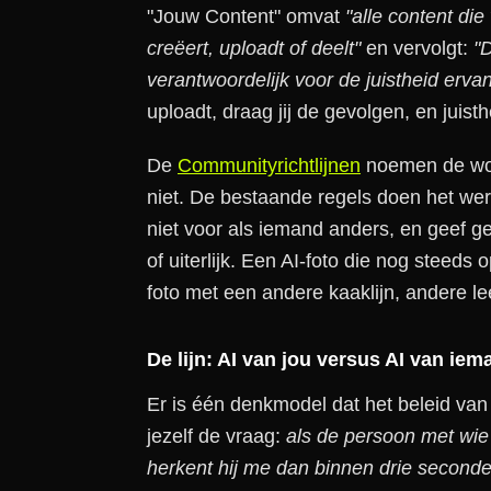
"Jouw Content" omvat
"alle content di
creëert, uploadt of deelt"
en vervolgt:
"
verantwoordelijk voor de juistheid ervan
uploadt, draag jij de gevolgen, en juisthe
De
Communityrichtlijnen
noemen de woor
niet. De bestaande regels doen het wer
niet voor als iemand anders, en geef geen
of uiterlijk. Een AI-foto die nog steeds 
foto met een andere kaaklijn, andere lee
De lijn: AI van jou versus AI van ie
Er is één denkmodel dat het beleid van
jezelf de vraag:
als de persoon met wie 
herkent hij me dan binnen drie seconde