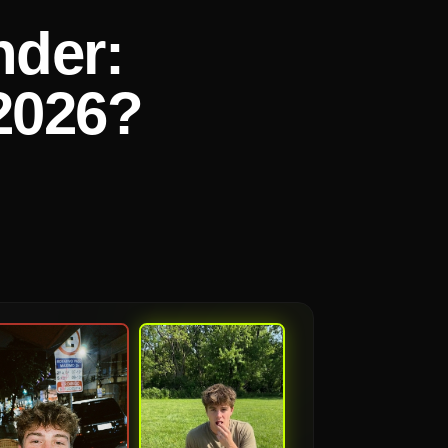
nder:
 2026?