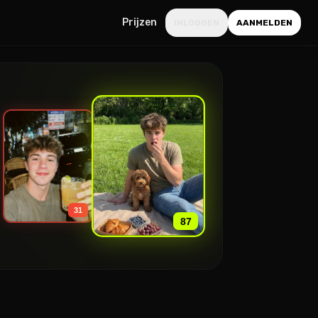
Prijzen
INLOGGEN
AANMELDEN
»
31
87