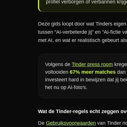
profiel verborgen of verbannen krijg
Deze gids loopt door wat Tinders eigen 
tussen "AI-verbeterde jij" en "AI-fictie
met AI, en wat er realistisch gebeurt als 
Volgens de
Tinder press room
kregen
voltooiden
67% meer matches
dan n
investeert hard in bewijzen dat jij b
het nu op AI-foto's.
Wat de Tinder-regels echt zeggen ove
De
Gebruiksvoorwaarden
van Tinder no