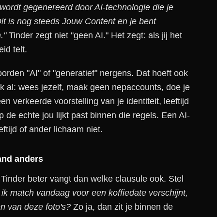
e wordt gegenereerd door AI-technologie die je
Dit is nog steeds Jouw Content en je bent
."
Tinder zegt niet "geen AI." Het zegt: als jij het
id telt.
den "AI" of "generatief" nergens. Dat hoeft ook
k al: wees jezelf, maak geen nepaccounts, doe je
 verkeerde voorstelling van je identiteit, leeftijd
op de echte jou lijkt past binnen die regels. Een AI-
ftijd of ander lichaam niet.
mand anders
 Tinder beter vangt dan welke clausule ook. Stel
ik match vandaag voor een koffiedate verschijnt,
n van deze foto's?
Zo ja, dan zit je binnen de