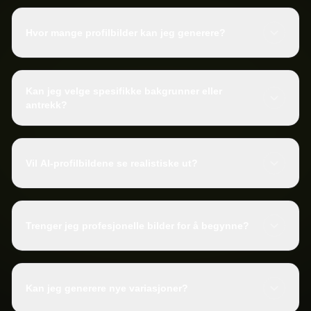
Hvor mange profilbilder kan jeg generere?
Kan jeg velge spesifikke bakgrunner eller
antrekk?
Vil AI-profilbildene se realistiske ut?
Trenger jeg profesjonelle bilder for å begynne?
Kan jeg generere nye variasjoner?