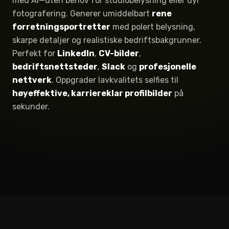
med AI—uten behov for studiobelysning eller dyr
fotografering. Generer umiddelbart
rene
forretningsportretter
med polert belysning,
skarpe detaljer og realistiske bedriftsbakgrunner.
Perfekt for
LinkedIn
,
CV-bilder
,
bedriftsnettsteder
,
Slack
og
profesjonelle
nettverk
. Oppgrader lavkvalitets selfies til
høyeffektive, karriereklar profilbilder
på
sekunder.