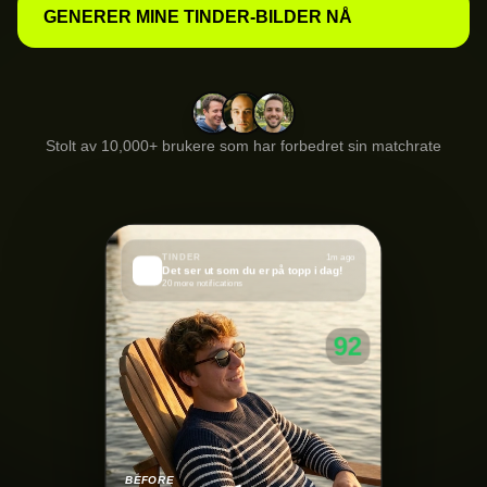
GENERER MINE TINDER-BILDER NÅ
Stolt av 10,000+ brukere som har forbedret sin matchrate
TINDER
1m ago
🔥
Det ser ut som du er på topp i dag!
20 more notifications
92
BEFORE