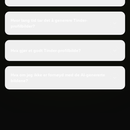
Hvor lang tid tar det å generere Tinder-
profilbilder?
Hva gjør et godt Tinder-profilbilde?
Hva om jeg ikke er fornøyd med de AI-genererte
bildene?