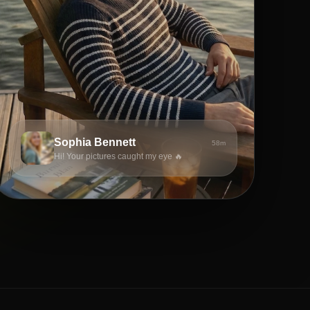
Sophia Bennett
58m
Hi! Your pictures caught my eye 🔥