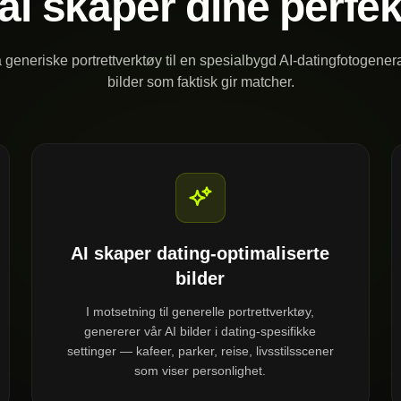
ai skaper dine perfek
ra generiske portrettverktøy til en spesialbygd AI-datingfotogenera
bilder som faktisk gir matcher.
AI skaper dating-optimaliserte
bilder
I motsetning til generelle portrettverktøy,
genererer vår AI bilder i dating-spesifikke
settinger — kafeer, parker, reise, livsstilsscener
som viser personlighet.