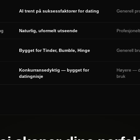
AI trent på suksessfaktorer for dating
Generell pro
ng
Naturlig, uformelt utseende
Profesjonel
Bygget for Tinder, Bumble, Hinge
Generell br
Konkurransedyktig — bygget for
Høyere — de
datingnisje
bruk