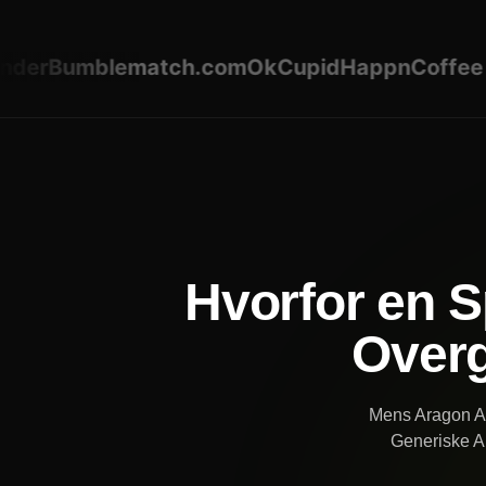
r
Bumble
match.com
OkCupid
Happn
Coffee Me
Hvorfor en S
Overg
Mens Aragon AI 
Generiske AI