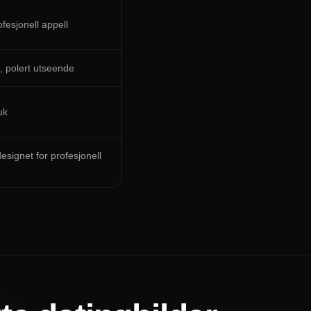
fesjonell appell
t, polert utseende
uk
signet for profesjonell