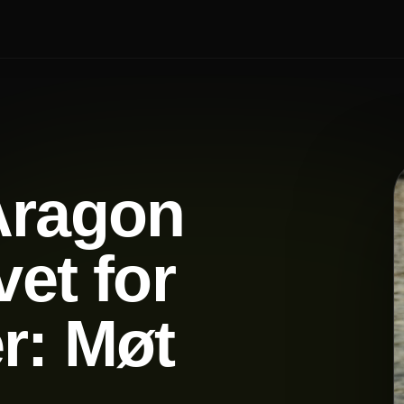
Aragon
vet for
r: Møt