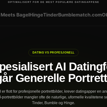
OPTIMALISERT FOR DE MEST POPULÆRE DATINGAPPENE
ets Bagel
Hinge
Tinder
Bumble
match.com
OkCu
DATING VS PROFESJONELL
pesialisert AI Dating
år Generelle Portrett
er flott for profesjonelle portrettbilder, krever datingapper en a
-portrettbilder mangler ofte de naturlige, uformelle kvalitetene s
Tinder, Bumble og Hinge.