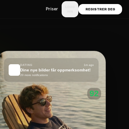
LOGG
Priser
REGISTRER DEG
INN
DATING
1m ago
🔥
Dine nye bilder får oppmerksomhet!
20 more notifications
92