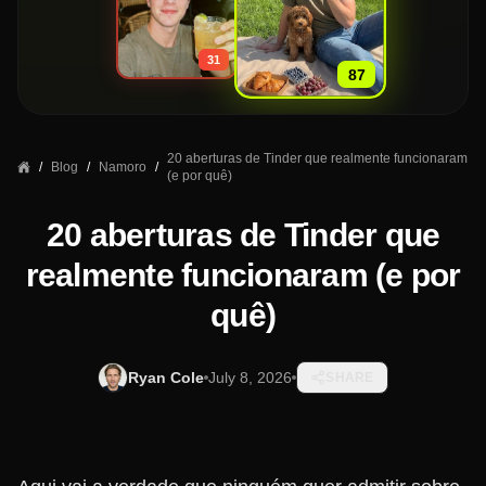
»
31
87
20 aberturas de Tinder que realmente funcionaram
/
Blog
/
Namoro
/
(e por quê)
20 aberturas de Tinder que
realmente funcionaram (e por
quê)
Ryan Cole
July 8, 2026
SHARE