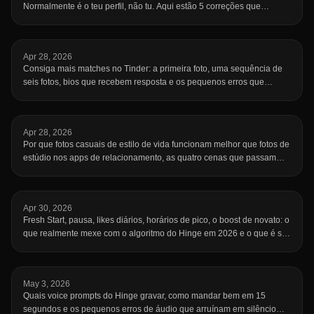
Normalmente é o teu perfil, não tu. Aqui estão 5 correções que
funcionam mesmo.
Apr 28, 2026
Consiga mais matches no Tinder: a primeira foto, uma sequência de
seis fotos, bios que recebem resposta e os pequenos erros que
afundam o seu perfil.
Apr 28, 2026
Por que fotos casuais de estilo de vida funcionam melhor que fotos de
estúdio nos apps de relacionamento, as quatro cenas que passam
acessibilidade, como capturar cliques candid sem parecer forçado, os
erros a evitar e a proporção de fotos que realmente performa.
Apr 30, 2026
Fresh Start, pausa, likes diários, horários de pico, o boost de novato: o
que realmente mexe com o algoritmo do Hinge em 2026 e o que é só
folclore.
May 3, 2026
Quais voice prompts do Hinge gravar, como mandar bem em 15
segundos e os pequenos erros de áudio que arruínam em silêncio