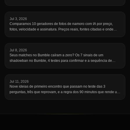
uma gravação que seria boa.
Jul 3, 2026
Comparamos 10 geradores de fotos de namoro com IA por preço,
fotos, velocidade e assinatura. Preços reais, fontes citadas e onde
cada um falha.
Jul 8, 2026
Seus matches no Bumble caíram a zero? Os 7 sinais de um
shadowban no Bumble, 4 testes para confirmar e a sequência de
reset que volta a te mostrar.
Jul 11, 2026
Nove ideias de primeiro encontro que passam no teste das 3
perguntas, três que reprovam, e a regra dos 90 minutos que rende um
segundo.