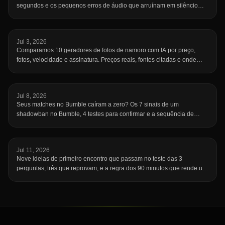
segundos e os pequenos erros de áudio que arruínam em silêncio
uma gravação que seria boa.
Jul 3, 2026
Comparamos 10 geradores de fotos de namoro com IA por preço,
fotos, velocidade e assinatura. Preços reais, fontes citadas e onde
cada um falha.
Jul 8, 2026
Seus matches no Bumble caíram a zero? Os 7 sinais de um
shadowban no Bumble, 4 testes para confirmar e a sequência de
reset que volta a te mostrar.
Jul 11, 2026
Nove ideias de primeiro encontro que passam no teste das 3
perguntas, três que reprovam, e a regra dos 90 minutos que rende um
segundo.