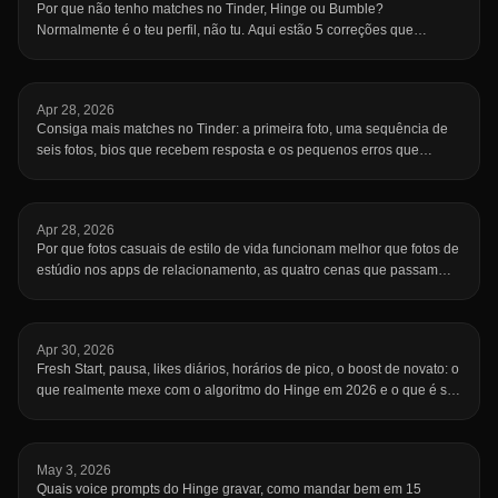
Por que não tenho matches no Tinder, Hinge ou Bumble?
Normalmente é o teu perfil, não tu. Aqui estão 5 correções que
funcionam mesmo.
Apr 28, 2026
Consiga mais matches no Tinder: a primeira foto, uma sequência de
seis fotos, bios que recebem resposta e os pequenos erros que
afundam o seu perfil.
Apr 28, 2026
Por que fotos casuais de estilo de vida funcionam melhor que fotos de
estúdio nos apps de relacionamento, as quatro cenas que passam
acessibilidade, como capturar cliques candid sem parecer forçado, os
erros a evitar e a proporção de fotos que realmente performa.
Apr 30, 2026
Fresh Start, pausa, likes diários, horários de pico, o boost de novato: o
que realmente mexe com o algoritmo do Hinge em 2026 e o que é só
folclore.
May 3, 2026
Quais voice prompts do Hinge gravar, como mandar bem em 15