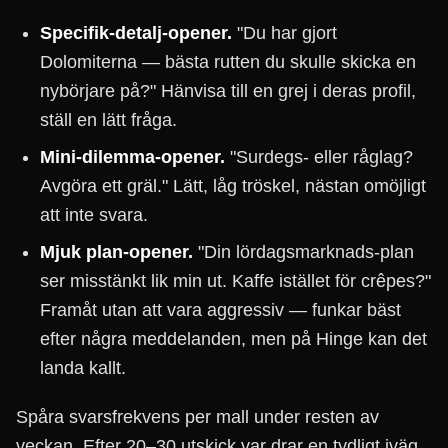
Specifik-detalj-opener.
"Du har gjort
Dolomiterna — bästa rutten du skulle skicka en
nybörjare på?" Hänvisa till en grej i deras profil,
ställ en lätt fråga.
Mini-dilemma-opener.
"Surdegs- eller råglag?
Avgöra ett gräl." Lätt, låg tröskel, nästan omöjligt
att inte svara.
Mjuk plan-opener.
"Din lördagsmarknads-plan
ser misstänkt lik min ut. Kaffe istället för crêpes?"
Framåt utan att vara aggressiv — funkar bäst
efter några meddelanden, men på Hinge kan det
landa kallt.
Spåra svarsfrekvens per mall under resten av
veckan. Efter 20–30 utskick var drar en tydligt iväg