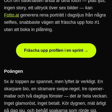
Och om flaskhalsen ändå är dina foton — platt ljus,
ingen story, ett uttryck över sex bilder — kan
Fotto.ai
generera rena porträtt i dagsljus från några
selfies, snabbaste vägen att fräscha upp foto #1
utan att boka in plåtning.
Fräscha upp profilen i en sprint →
Poängen
5x är toppen av spannet, men lyftet är verkligt. En
skarpare bio, en stramare swipe-regel, tre opener-
mallar och två dagliga fönster — det är hela veckan.
Inget glamoröst, inget betalt. Kör dygnen, mät ärligt
på dag sju, och behåll spakarna som rörde sig.