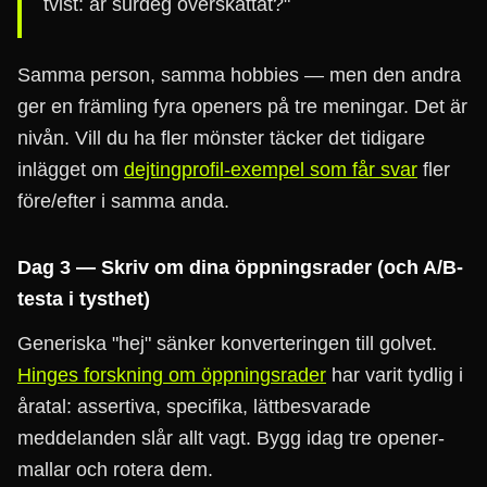
tvist: är surdeg överskattat?"
Samma person, samma hobbies — men den andra
ger en främling fyra openers på tre meningar. Det är
nivån. Vill du ha fler mönster täcker det tidigare
inlägget om
dejtingprofil-exempel som får svar
fler
före/efter i samma anda.
Dag 3 — Skriv om dina öppningsrader (och A/B-
testa i tysthet)
Generiska "hej" sänker konverteringen till golvet.
Hinges forskning om öppningsrader
har varit tydlig i
åratal: assertiva, specifika, lättbesvarade
meddelanden slår allt vagt. Bygg idag tre opener-
mallar och rotera dem.