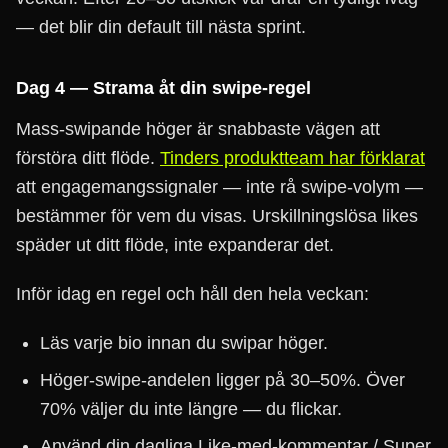
— det blir din default till nästa sprint.
Dag 4 — Strama åt din swipe-regel
Mass-swipande höger är snabbaste vägen att
förstöra ditt flöde.
Tinders produktteam har förklarat
att engagemangssignaler — inte rå swipe-volym —
bestämmer för vem du visas. Urskillningslösa likes
späder ut ditt flöde, inte expanderar det.
Inför idag en regel och håll den hela veckan:
Läs varje bio innan du swipar höger.
Höger-swipe-andelen ligger på 30–50%. Över
70% väljer du inte längre — du flickar.
Använd din dagliga Like-med-kommentar / Super