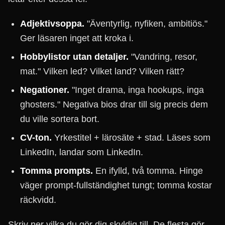
Adjektivsoppa.
"Äventyrlig, nyfiken, ambitiös."
Ger läsaren inget att kroka i.
Hobbylistor utan detaljer.
"Vandring, resor,
mat." Vilken led? Vilket land? Vilken rätt?
Negationer.
"Inget drama, inga hookups, inga
ghosters." Negativa bios drar till sig precis dem
du ville sortera bort.
CV-ton.
Yrkestitel + lärosäte + stad. Läses som
LinkedIn, landar som LinkedIn.
Tomma prompts.
En ifylld, två tomma. Hinge
väger prompt-fullständighet tungt; tomma kostar
räckvidd.
Skriv ner vilka du gör dig skyldig till. De flesta gör