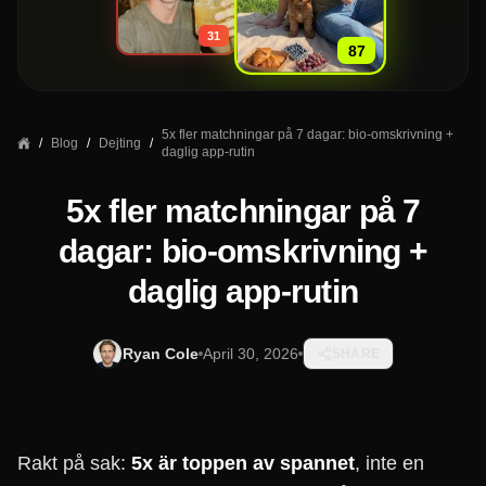
31
87
5x fler matchningar på 7 dagar: bio-omskrivning +
/
Blog
/
Dejting
/
daglig app-rutin
5x fler matchningar på 7
dagar: bio-omskrivning +
daglig app-rutin
Ryan Cole
April 30, 2026
SHARE
Rakt på sak:
5x är toppen av spannet
, inte en