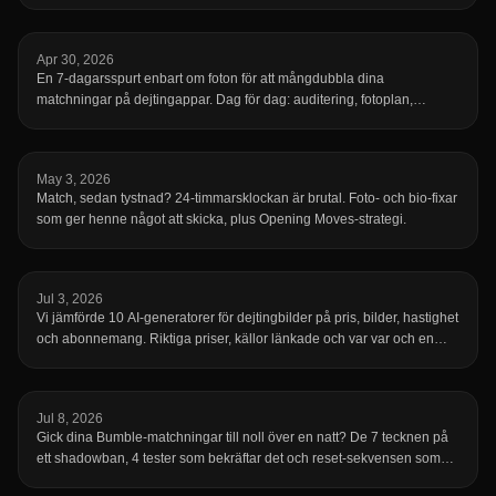
matchningen.
Apr 30, 2026
En 7-dagarsspurt enbart om foton för att mångdubbla dina
matchningar på dejtingappar. Dag för dag: auditering, fotoplan,
fotodag, gallring, ordning, byte, iteration. Realistiskt, ingen clickbait.
May 3, 2026
Match, sedan tystnad? 24-timmarsklockan är brutal. Foto- och bio-fixar
som ger henne något att skicka, plus Opening Moves-strategi.
Jul 3, 2026
Vi jämförde 10 AI-generatorer för dejtingbilder på pris, bilder, hastighet
och abonnemang. Riktiga priser, källor länkade och var var och en
brister.
Jul 8, 2026
Gick dina Bumble-matchningar till noll över en natt? De 7 tecknen på
ett shadowban, 4 tester som bekräftar det och reset-sekvensen som
visar dig igen.