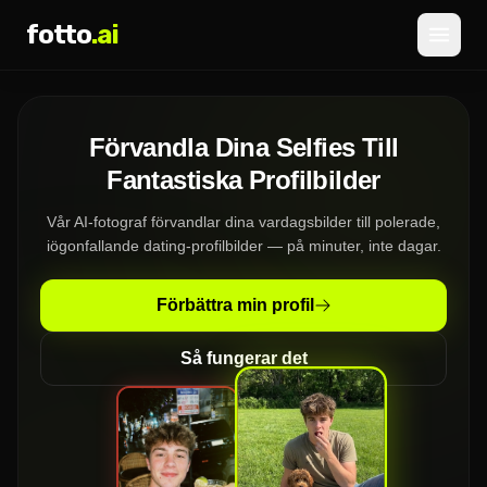
fotto
.ai
Prissättning
Förvandla Dina Selfies Till
LOGGA IN
REGISTRERA DIG
Fantastiska Profilbilder
Vår AI-fotograf förvandlar dina vardagsbilder till polerade,
iögonfallande dating-profilbilder — på minuter, inte dagar.
Förbättra min profil
Så fungerar det
»