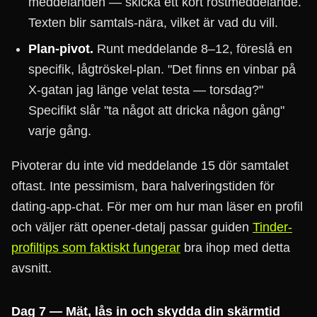
meddelanden — skicka ett kort röstmeddelande.
Texten blir samtals-nära, vilket är vad du vill.
Plan-pivot.
Runt meddelande 8–12, föreslå en
specifik, lågtröskel-plan. "Det finns en vinbar på
X-gatan jag länge velat testa — torsdag?"
Specifikt slår "ta något att dricka någon gång"
varje gång.
Pivoterar du inte vid meddelande 15 dör samtalet
oftast. Inte pessimism, bara halveringstiden för
dating-app-chat. För mer om hur man läser en profil
och väljer rätt opener-detalj passar guiden
Tinder-
profiltips som faktiskt fungerar
bra ihop med detta
avsnitt.
Dag 7 — Mät, lås in och skydda din skärmtid