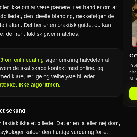
dler ikke om at være pænere. Det handler om at
illedet, den ideelle blanding, rækkefølgen de
tte i aften. Det her er en praktisk guide, du kan
, der rent faktisk giver matches.
Get
3 om onlinedating
siger omkring halvdelen af
Pro
 hvem de skal skabe kontakt med online, og
phot
t med klare, ærlige og velbelyste billeder.
AI p
drække, ikke algoritmen.
 et sekund
 faktisk ikke et billede. Det er en ja-eller-nej-dom,
ykologer kalder den hurtige vurdering for et