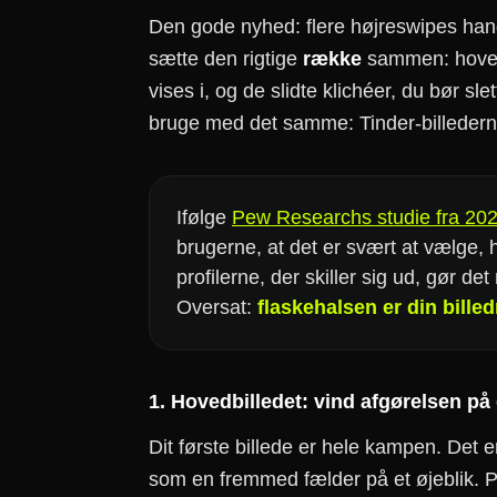
Den gode nyhed: flere højreswipes han
sætte den rigtige
række
sammen: hovedb
vises i, og de slidte klichéer, du bør sle
bruge med det samme: Tinder-billederne
Ifølge
Pew Researchs studie fra 202
brugerne, at det er svært at vælge,
profilerne, der skiller sig ud, gør de
Oversat:
flaskehalsen er din bille
1. Hovedbilledet: vind afgørelsen på
Dit første billede er hele kampen. Det er
som en fremmed fælder på et øjeblik. Ps