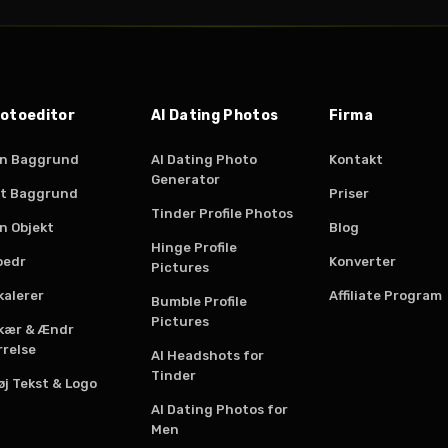
mindeværdigt svar fra et, hvem som
helst kunne have skrevet.
Fotoeditor
AI Dating Photos
Firma
rn Baggrund
AI Dating Photo
Kontakt
Generator
ft Baggrund
Priser
Tinder Profile Photos
n Objekt
Blog
Hinge Profile
bedr
Konverter
Pictures
kalerer
Affiliate Program
Bumble Profile
Pictures
kær & Ændr
rrelse
AI Headshots for
Tinder
øj Tekst & Logo
AI Dating Photos for
Men