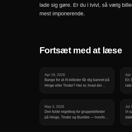
lade sig gøre. Er du i tvivl, så vælg b
mest imponerende.
Fortsæt med at læse
Apr 19, 2026
Apr
Bange for at AI-billeder får dig bannet på
En 3
Hinge eller Tinder? Her er, hvad der
rate
faktisk bliver flagget, og de enkle regler,
rækk
der holder din profil sikker.
sess
May 3, 2026
Jul 
Den fulde regelbog for gruppebilleder
Vi 
på Hinge, Tinder og Bumble — hvorfor
dati
et gruppebillede i slot 1 dræber profiler,
fart
den ene position hvor det virker, det
link