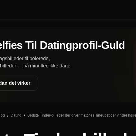
fies Til Datingprofil-Guld
agsbilleder til polerede,
lleder — på minutter, ikke dage.
an det virker
log
/
Dating
/
Bedste Tinder-billeder der giver matches: lineupet der vinder høj