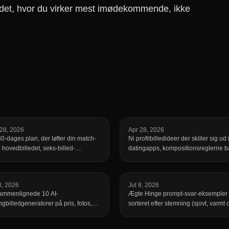
illedet, hvor du virker mest imødekommende, ikke
 28, 2026
Apr 28, 2026
0-dages plan, der løfter din match-
Ni profilbilledideer der skiller sig ud 
: hovedbilledet, seks-billed-
datingapps, kompositionsreglerne 
efølge, selektiv swiping, timing af
dem og en 20-minutters plan til at t
ioner og åbnere, der faktisk får svar.
dem hjemme.
3, 2026
Jul 8, 2026
sammenlignede 10 AI-
Ægte Hinge prompt-svar-eksempler
ngbilledgeneratorer på pris, fotos,
sorteret efter stemning (sjovt, varmt 
 og abonnement. Ægte priser, kilder
sårbart, ambitiøst og flirtende) plus 
et, og hvor hver enkelt taber.
ene specificitetsregel, der adskiller e