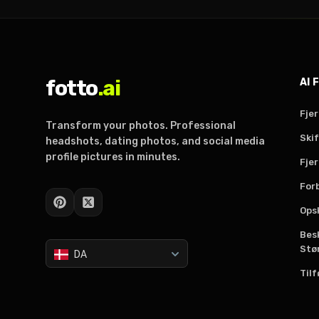
maksimale antal personer, regler for
genkendelighed, og hvad du sletter i
aften.
fotto
.ai
AI 
Fje
Transform your photos. Professional
Ski
headshots, dating photos, and social media
profile pictures in minutes.
Fjer
For
Ops
Bes
Stø
DA
Tilf