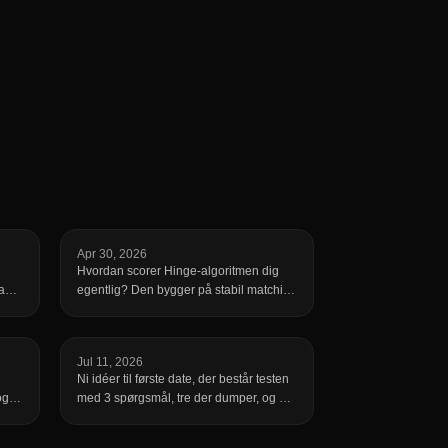
Apr 30, 2026
i
Hvordan scorer Hinge-algoritmen dig
bag
egentlig? Den bygger på stabil matching
age
af din adfærd, ikke en udseendescore.
Det er det, der flytter din placering.
Jul 11, 2026
Ni idéer til første date, der består testen
og
med 3 spørgsmål, tre der dumper, og 90-
den
minutters-reglen, der giver dig en date
t
nummer to.