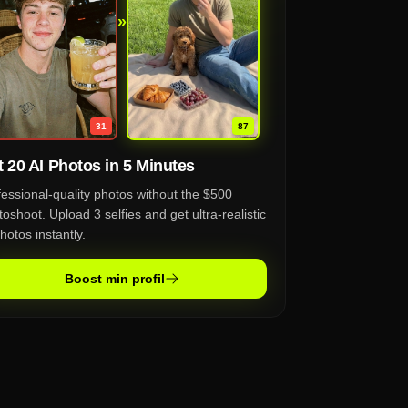
»
87
31
 20 AI Photos in 5 Minutes
fessional-quality photos without the $500
oshoot. Upload 3 selfies and get ultra-realistic
hotos instantly.
Boost min profil