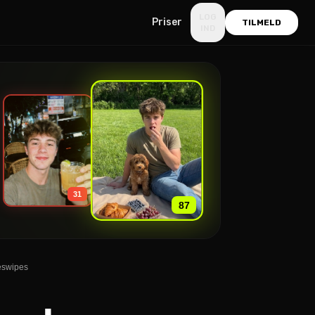
LOG
Priser
TILMELD
IND
»
31
87
reswipes