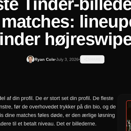
te Tinder-billede
 matches: lineup
inder højreswip
Ryan Cole
July 3, 2026
SHARE
el af din profil. De
er
stort set din profil. De fleste
enstre, før de overhovedet trykker på din bio, og de
vis dine matches føles døde, er den ærlige løsning
ere til et betalt niveau. Det er billederne.