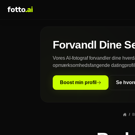
fotto
.ai
Forvandl Dine Sel
Vores AI-fotograf forvandler dine hverd
opmærksomhedsfangende datingprofilbi
Boost min profil
Se hvord
/
B