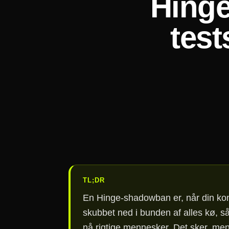
Hinge
test
TL;DR
En Hinge-shadowban er, når din konto 
skubbet ned i bunden af alles kø, s
nå rigtige mennesker. Det sker, men