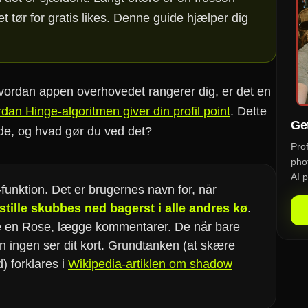
t tør for gratis likes. Denne guide hjælper dig
vordan appen overhovedet rangerer dig, er det en
ordan Hinge-algoritmen giver din profil point
. Dette
Get
dde, og hvad gør du ved det?
Pro
phot
AI p
funktion. Det er brugernes navn for, når
stille skubbes ned bagerst i alle andres kø
.
ge en Rose, lægge kommentarer. De når bare
en ingen ser dit kort. Grundtanken (at skære
 forklares i
Wikipedia-artiklen om shadow