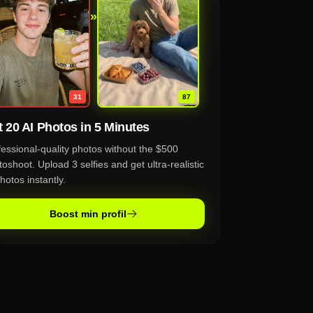
»
87
31
 20 AI Photos in 5 Minutes
fessional-quality photos without the $500
oshoot. Upload 3 selfies and get ultra-realistic
hotos instantly.
Boost min profil