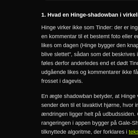
1. Hvad en Hinge-shadowban i virkeli
Hinge virker ikke som Tinder: der er in
en kommentar til et bestemt foto eller en
likes om dagen (Hinge bygger den knaphe
blive slettet", sådan som det beskrives 
føles derfor anderledes end et dødt Tin
udgående likes og kommentarer ikke får 
frosset i dagevis.
En ægte shadowban betyder, at Hinge vis
sender den til et lavaktivt hjørne, hvor 
ændringen ligger helt på udbudssiden. O
rangeringen i appen bygger på Gale-Sha
tilknyttede algoritme, der forklares i
tek