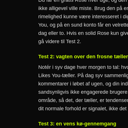
Du får en gratis Rose hver uge, og den 
ikke alligevel ville miste. Brug den på en
rimelighed kunne være interesseret i d
You, og på en sund konto får en velrettet
dag eller to. Hvis en solid Rose kun giv
gå videre til Test 2.
Test 2: vagten over den frosne tæller
Notér i syv dage hver morgen to tal: h
Likes You-tæller. På dag syv sammenlig
kommentarer i løbet af ugen, og din indg
sandsynligvis ikke engagerede brugere. 
område, så det, der tæller, er tendense
dit normale forhold er signalet, ikke det 
Test 3: en vens kø-gennemgang