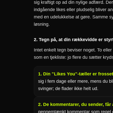
sig kraftigt op ad din nylige adfærd. Derf
indgående likes eller pludselig bliver a
med en udelukkelse at gøre. Samme s
løsning.
2. Tegn på, at din rækkevidde er sty
Intet enkelt tegn beviser noget. To ell
som en tjekliste: jo flere du sætter kry
1. Din "Likes You"-tæller er frosset
sig i fem dage eller mere, mens du bl
svinger; de flader ikke helt ud.
2. De kommentarer, du sender, får a
gennemtænkt kommentar som regel e