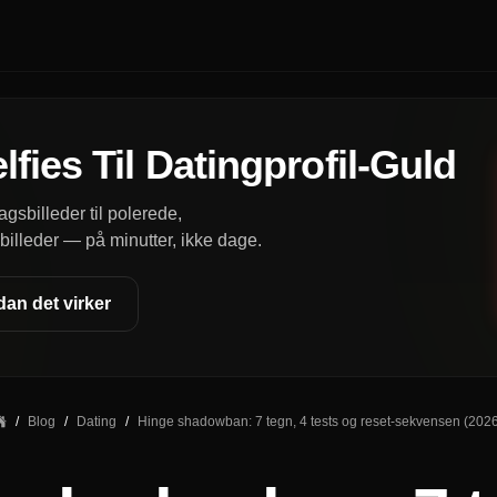
fies Til Datingprofil-Guld
agsbilleder til polerede,
lleder — på minutter, ikke dage.
an det virker
/
Blog
/
Dating
/
Hinge shadowban: 7 tegn, 4 tests og reset-sekvensen (202