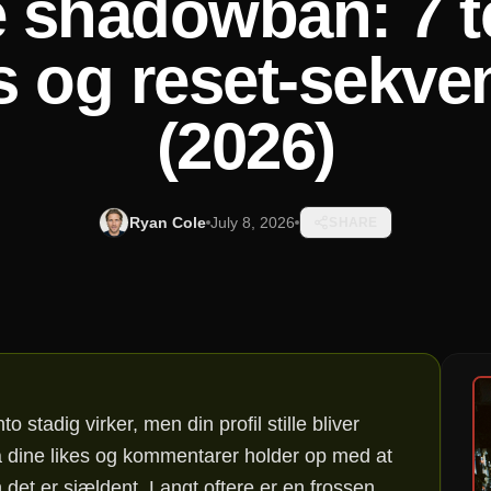
 shadowban: 7 t
s og reset-sekv
(2026)
Ryan Cole
July 8, 2026
SHARE
stadig virker, men din profil stille bliver
å dine likes og kommentarer holder op med at
 det er sjældent. Langt oftere er en frossen