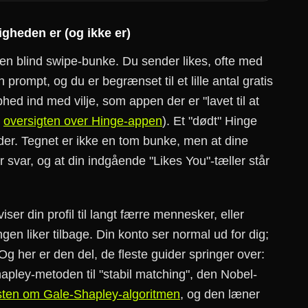
gheden er (og ikke er)
gen blind swipe-bunke. Du sender likes, ofte med
 prompt, og du er begrænset til et lille antal gratis
d ind med vilje, som appen der er "lavet til at
i
oversigten over Hinge-appen
). Et "dødt" Hinge
der. Tegnet er ikke en tom bunke, men at dine
svar, og at din indgående "Likes You"-tæller står
er din profil til langt færre mennesker, eller
ingen liker tilbage. Din konto ser normal ud for dig;
g her er den del, de fleste guider springer over:
pley-metoden til "stabil matching", den Nobel-
sten om Gale-Shapley-algoritmen
, og den læner