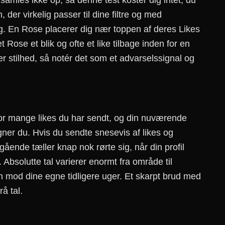
samles ikke op, så denne test koster dig intet, du
, der virkelig passer til dine filtre og med
ig. En Rose placerer dig nær toppen af deres Likes
 Rose et blik og ofte et like tilbage inden for en
er stilhed, så notér det som et advarselssignal og
vor mange likes du har sendt, og din nuværende
ner du. Hvis du sendte snesevis af likes og
ående tæller knap nok rørte sig, når din profil
Absolutte tal varierer enormt fra område til
n mod dine egne tidligere uger. Et skarpt brud med
rå tal.