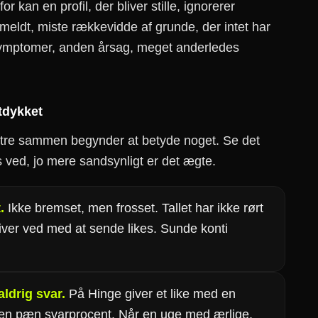
or kan en profil, der bliver stille, ignorerer
nmeldt, miste rækkevidde af grunde, der intet har
ymptomer, anden årsag, meget anderledes
rtdykket
er tre sammen begynder at betyde noget. Se det
ds ved, jo mere sandsynligt er det ægte.
.
Ikke bremset, men frosset. Tallet har ikke rørt
iver ved med at sende likes. Sunde konti
ldrig svar.
På Hinge giver et like med en
n pæn svarprocent. Når en uge med ærlige,