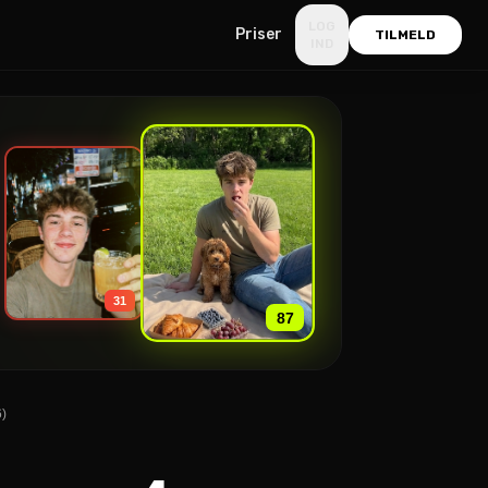
LOG
Priser
TILMELD
IND
»
31
87
6)