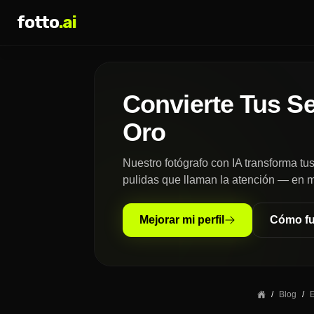
fotto
.ai
Convierte Tus Se
Oro
Nuestro fotógrafo con IA transforma tu
pulidas que llaman la atención — en m
Mejorar mi perfil
Cómo fu
/
Blog
/
E