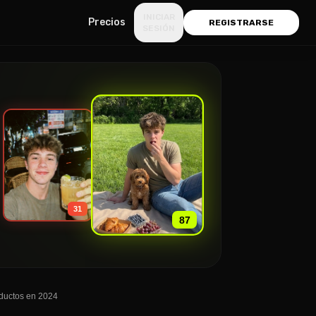
INICIAR
Precios
REGISTRARSE
SESIÓN
»
31
87
oductos en 2024