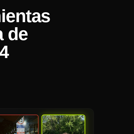
ientas
a de
4