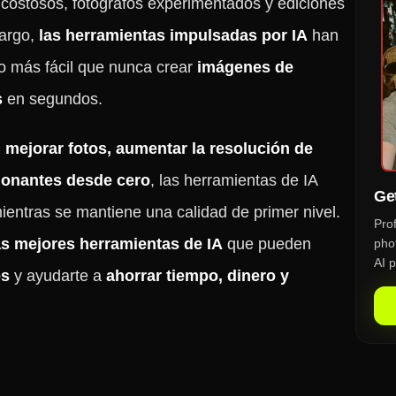
 costosos, fotógrafos experimentados y ediciones
argo,
las herramientas impulsadas por IA
han
o más fácil que nunca crear
imágenes de
s
en segundos.
, mejorar fotos, aumentar la resolución de
ionantes desde cero
, las herramientas de IA
Get
entras se mantiene una calidad de primer nivel.
Pro
as mejores herramientas de IA
que pueden
phot
AI p
os
y ayudarte a
ahorrar tiempo, dinero y