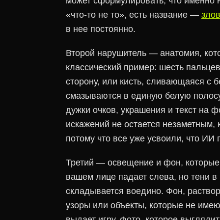
может сформулировать, что именно н
«что-то не то», есть название —
зло
в нее постоянно.
Второй нарушитель — анатомия, кот
классический пример: шесть пальцев
сторону, или кисть, сливающаяся с б
смазываются в единую белую полосу
дужки очков, украшения и текст на ф
искажений не остается незаметным, к
потому что все уже усвоили, что ИИ 
Третий — освещение и фон, которые 
вашем лице падает слева, но тени в
складывается воедино. Фон, раство
узоры или объекты, которые не имею
выдает игру. Фото, которое выгляди