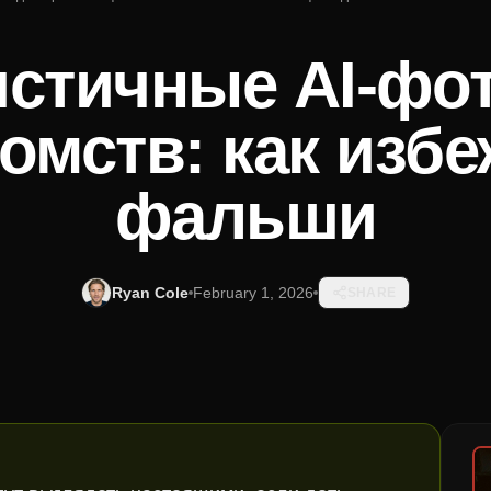
стичные AI-фо
омств: как изб
фальши
Ryan Cole
February 1, 2026
SHARE