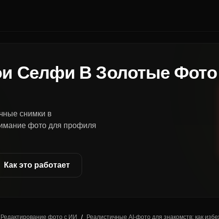
ои Селфи В Золотые Фото
чные снимки в
имание фото для профиля
Как это работает
Редактирование фото с ИИ
/
Реалистичные AI-фото для знакомств: как изб