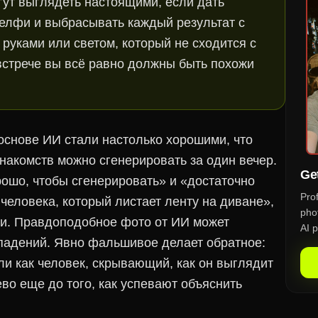
гут выглядеть настоящими, если дать
елфи и выбрасывать каждый результат с
руками или светом, который не сходится с
 встрече вы всё равно должны быть похожи
основе ИИ стали настолько хорошими, что
накомств можно сгенерировать за один вечер.
Get
рошо, чтобы сгенерировать» и «достаточно
Pro
человека, который листает ленту на диване»,
phot
и. Правдоподобное фото от ИИ может
AI p
падений. Явно фальшивое делает обратное:
или как человек, скрывающий, как он выглядит
во еще до того, как успевают объяснить