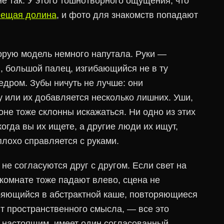
е так. У этого тошнотворного ощущения, что
вещая долина
, и фото для знакомств попадают
орую модель немного напутала. Руки —
, большой палец, изгибающийся не в ту
едром. Зубы ничуть не лучше: они
 или их добавляется несколько лишних. Уши,
оне тоже склонны искажаться. Ни одно из этих
огда вы их ищете, а другие люди их ищут,
плохо справляется с руками.
не согласуются друг с другом. Если свет на
 комнате тоже падают влево, сцена не
ряющийся в абстрактной каше, повторяющиеся
т пространственного смысла, — все это
т настоящим, имеет один согласованный