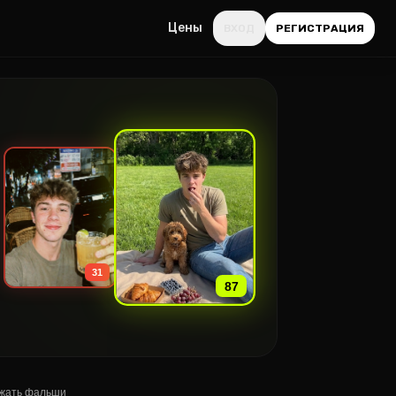
Цены
ВХОД
РЕГИСТРАЦИЯ
»
31
87
ежать фальши