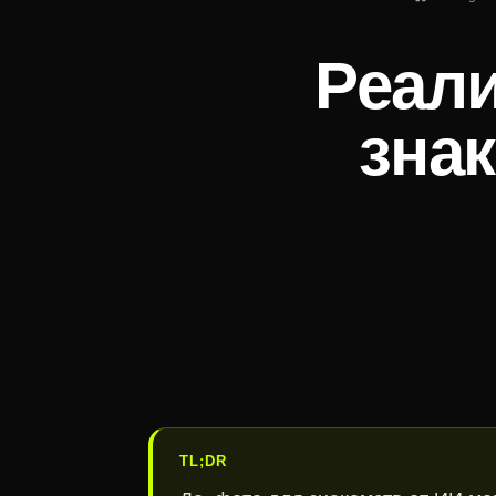
Реали
знак
TL;DR