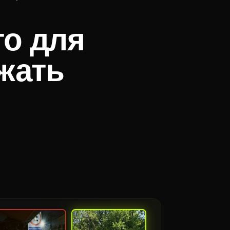
то для
ежать