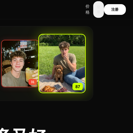
价
登
注册
格
录
»
31
87