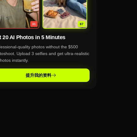
87
31
 20 AI Photos in 5 Minutes
fessional-quality photos without the $500
oshoot. Upload 3 selfies and get ultra-realistic
hotos instantly.
提升我的资料