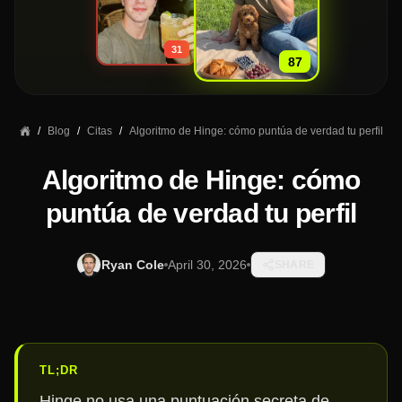
»
31
87
/
Blog
/
Citas
/
Algoritmo de Hinge: cómo puntúa de verdad tu perfil
Algoritmo de Hinge: cómo
puntúa de verdad tu perfil
Ryan Cole
April 30, 2026
SHARE
TL;DR
Hinge no usa una puntuación secreta de