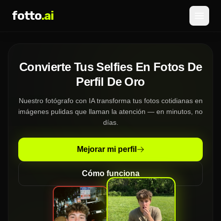
fotto
.ai
Precios
Convierte Tus Selfies En Fotos De
INICIAR SESIÓN
REGISTRARSE
Perfil De Oro
Nuestro fotógrafo con IA transforma tus fotos cotidianas en
imágenes pulidas que llaman la atención — en minutos, no
días.
Mejorar mi perfil
Cómo funciona