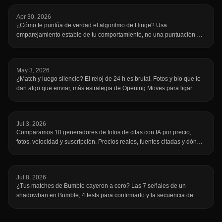
Apr 30, 2026
¿Cómo te puntúa de verdad el algoritmo de Hinge? Usa
emparejamiento estable de tu comportamiento, no una puntuación de
atractivo. Esto mueve tu ranking.
May 3, 2026
¿Match y luego silencio? El reloj de 24 h es brutal. Fotos y bio que le
dan algo que enviar, más estrategia de Opening Moves para ligar.
Jul 3, 2026
Comparamos 10 generadores de fotos de citas con IA por precio,
fotos, velocidad y suscripción. Precios reales, fuentes citadas y dónde
falla cada uno.
Jul 8, 2026
¿Tus matches de Bumble cayeron a cero? Las 7 señales de un
shadowban en Bumble, 4 tests para confirmarlo y la secuencia de
reset que te vuelve a mostrar.