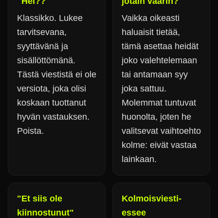
"Hei??"
jotain väärin?"
Klassikko. Lukee
Vaikka oikeasti
tarvitsevana,
haluaisit tietää,
syyttävänä ja
tämä asettaa heidät
sisällöttömänä.
joko valehtelemaan
Tästä viestistä ei ole
tai antamaan syy
versiota, joka olisi
joka sattuu.
koskaan tuottanut
Molemmat tuntuvat
hyvän vastauksen.
huonolta, joten he
Poista.
valitsevat vaihtoehto
kolme: eivät vastaa
lainkaan.
"Et siis ole
Kolmoisviesti-
kiinnostunut"
essee