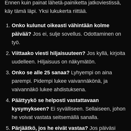
Ennen kuin painat lähetä-painiketta jatkoviestissä,
käy tämä läpi. Yksi lukukerta riittää.
Onko kulunut oikeasti vähintään kolme
päivää?
Jos ei, sulje sovellus. Odottaminen on
työ.
Viittaako viesti hiljaisuuteen?
Jos kyllä, kirjoita
uudelleen. Hiljaisuus on näkymätön.
Onko se alle 25 sanaa?
Lyhyempi on aina
parempi. Pidempi lukee vaivannäkönä, ja
vaivannäkö lukee ahdistuksena.
Päättyykö se helposti vastattavaan
kysymykseen?
Ei syvälliseen. Sellaiseen, johon
he voivat vastata seitsemällä sanalla.
Pärjäätkö, jos he eivät vastaa?
Jos päiväsi