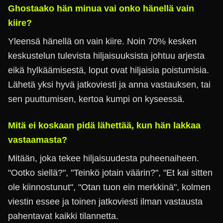
Ghostaako hän minua vai onko hänellä vain
kiire?
Yleensä hänellä on vain kiire. Noin 70% kesken
keskustelun tulevista hiljaisuuksista johtuu arjesta
eikä hylkäämisestä, loput ovat hiljaisia poistumisia.
Lähetä yksi hyvä jatkoviesti ja anna vastauksen, tai
sen puuttumisen, kertoa kumpi on kyseessä.
Mitä ei koskaan pidä lähettää, kun hän lakkaa
vastaamasta?
Mitään, joka tekee hiljaisuudesta puheenaiheen.
"Ootko siellä?", "Teinkö jotain väärin?", "Et kai sitten
ole kiinnostunut", "Otan tuon ein merkkinä", kolmen
viestin essee ja toinen jatkoviesti ilman vastausta
pahentavat kaikki tilannetta.