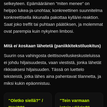
selkeyteen. Epämääräinen "miten menee" on
helppo lukea-ja-unohtaa; konkreettinen suunnitelma
konkreettisella ikkunalla pakottaa kyllä/ei-reaktion.
Saat joko treffit tai puhtaan päätöksen, ja molemmat
ovat parempia kuin nykyinen limbosi.
Mitä
ei koskaan
lähetetä (paniikkitekstiluokitus)
Suurin osa vahingosta deittisovelluskeskusteluissa
ei johdu hiljaisuudesta, vaan viestistä, jonka lähetät
rikkoaksesi hiljaisuuden. Tässä on luettelo
teksteistä, jotka lähes aina pahentavat tilannetta, ja
miksi kukin epäonnistuu.
"Oletko siellä?" /
"Tein varmaan