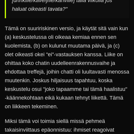
[drinkille/kävelylle/kahville] tällä viikolla jos
haluat oikeasti tavata?"
Tämä on suuririskinen versio, ja käytät sitä vain kun
(a) keskustelussa oli oikeaa kemiaa ennen sen
kuolemista, (b) on kulunut muutama päivä, ja (c)
olet oikeasti okei "ei"-vastauksen kanssa. Liike on
ohittaa koko chatin uudelleenrakennusvaihe ja
ehdottaa treffejä, joihin chatti oli luultavasti menossa
muutenkin. Joskus hiljaisuus tapahtuu, koska
keskustelu osui "joko tapaamme tai tämä haalistuu"
-käännekohtaan eikä kukaan tehnyt liikettä. Tämä
on liikkeen tekeminen.
Miksi tämä voi toimia siellä missä pehmeä
takaisinviittaus epäonnistuu: ihmiset reagoivat