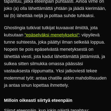
tapahtuu, jatka eteenpäin puhtaasti. Ainoa virhe on
joko (a) olla lähettämättä yhtään ja jäädä kierimään,
tai (b) lähettää neljä ja polttaa suhde tuhkaksi.
Ghostingia tutkivat tutkijat kuvaavat ilmiötä, jota
kutsutaan
"epäselväksi menetykseksi"
: viipyilevä
tunne suhteesta, joka päättyi ilman selkeää loppua.
Nopein tie pois epäselvästä menetyksestä on
lähettää viesti, jota kadut lähettämättä jättämistä, ja
sulkea sitten silmukka omassa päässäsi
vastauksesta riippumatta. Yksi jatkoviesti tekee
molemmat työt: antaa chatille aidon mahdollisuuden
ja antaa sinun lopettaa ihmettely.
Milloin oikeasti siirtyä eteenpäin
Siirryt eteenpäin, kun jokin näistä tapahtuu: