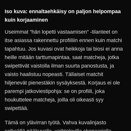
Iso kuva: ennaltaehkäisy on paljon helpompaa
kuin korjaaminen
Useimmat "hän lopetti vastaamisen" -tilanteet on
itse asiassa rakennettu profiiliin
ennen
kuin matchi
tapahtuu. Jos kuvasi ovat heikkoja tai biosi ei anna
heille mitään tarttumapintaa, saat matcheja, jotka
swipettivät vaistolla ilman suurta panostusta, ja
vaisto haalistuu nopeasti. Tällaiset matchit
hiljenevät pienestäkin sysäyksestä. Korjaus ei ole
parempi jatkoviestipohja: se on profiili, joka
houkuttelee matcheja, joilla oli oikeasti syy
swipettää.
Tämä on ylävirran työtä. Vahva kuvalinjasto