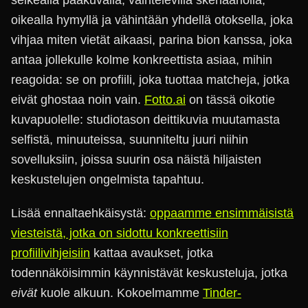
selkeällä pääkuvalla, vaihtelevilla skenaariolla,
oikealla hymyllä ja vähintään yhdellä otoksella, joka
vihjaa miten vietät aikaasi, parina bion kanssa, joka
antaa jollekulle kolme konkreettista asiaa, mihin
reagoida: se on profiili, joka tuottaa matcheja, jotka
eivät ghostaa noin vain.
Fotto.ai
on tässä oikotie
kuvapuolelle: studiotason deittikuvia muutamasta
selfistä, minuuteissa, suunniteltu juuri niihin
sovelluksiin, joissa suurin osa näistä hiljaisten
keskustelujen ongelmista tapahtuu.
Lisää ennaltaehkäisystä:
oppaamme ensimmäisistä
viesteistä, jotka on sidottu konkreettisiin
profiilivihjeisiin
kattaa avaukset, jotka
todennäköisimmin käynnistävät keskusteluja, jotka
eivät
kuole alkuun. Kokoelmamme
Tinder-