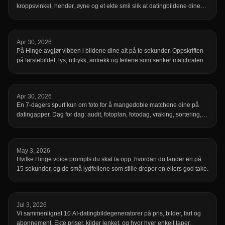
kroppsvinkel, hender, øyne og et ekte smil slik at datingbildene dine
ser ut som deg på en god dag — ikke stive, ikke oppstilte, bare tydelig
mer attraktive.
Apr 30, 2026
På Hinge avgjør vibben i bildene dine alt på to sekunder. Oppskriften
på førstebildet, lys, uttrykk, antrekk og feilene som senker matchraten.
Apr 30, 2026
En 7-dagers spurt kun om foto for å mangedoble matchene dine på
datingapper. Dag for dag: audit, fotoplan, fotodag, vraking, sortering,
bytte, iterasjon. Realistisk, ingen clickbait.
May 3, 2026
Hvilke Hinge voice prompts du skal ta opp, hvordan du lander en på
15 sekunder, og de små lydfeilene som stille dreper en ellers god take.
Jul 3, 2026
Vi sammenlignet 10 AI-datingbildegeneratorer på pris, bilder, fart og
abonnement. Ekte priser, kilder lenket, og hvor hver enkelt taper.