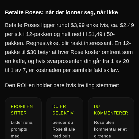
Betalte Roses: når det lønner seg, når ikke
Betalte Roses ligger rundt $3,99 enkeltvis, ca. $2,49
per stk i 12-pakken og helt ned til $1,49 i 50-
pakken. Regnestykket blir raskt interessant. En 12-
pakke til $30 betyr at hver Rose koster omtrent som
en kaffe, og hvis svarprosenten din går fra 1 av 20
til 1 av 7, er kostnaden per samtale faktisk lav.
Den ROI-en holder bare hvis tre ting stemmer:
PROFILEN
DU ER
DU
SITTER
SELEKTIV
KOMMENTERER
Bilder rene,
Sender du
Rose uten
prompts
Rose til alle
kommentar er et
med
med puls,
glitrende