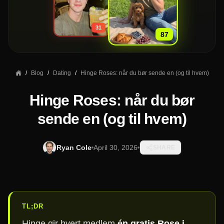
»
31
87
/
Blog
/
Dating
/
Hinge Roses: når du bør sende en (og til hvem)
Hinge Roses: når du bør
sende en (og til hvem)
Ryan Cole
April 30, 2026
SHARE
TL;DR
Hinge gir hvert medlem
én gratis Rose i