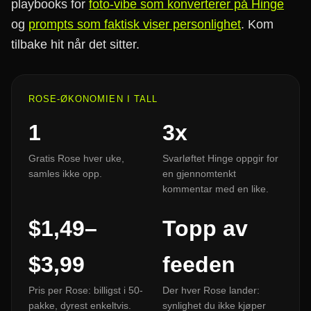
playbooks for
foto-vibe som konverterer på Hinge
og
prompts som faktisk viser personlighet
. Kom
tilbake hit når det sitter.
ROSE-ØKONOMIEN I TALL
1
3x
Gratis Rose hver uke,
Svarløftet Hinge oppgir for
samles ikke opp.
en gjennomtenkt
kommentar med en like.
$1,49–
Topp av
$3,99
feeden
Pris per Rose: billigst i 50-
Der hver Rose lander:
pakke, dyrest enkeltvis.
synlighet du ikke kjøper