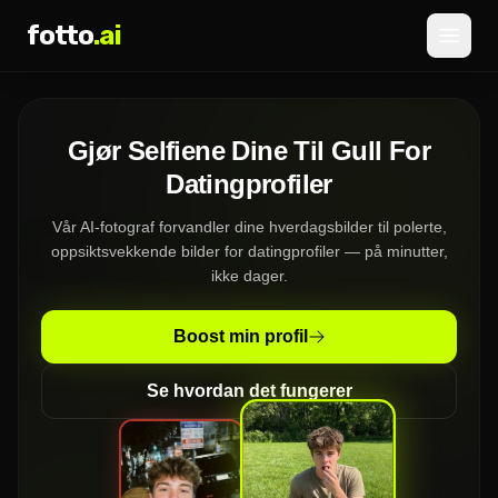
fotto
.ai
Priser
Gjør Selfiene Dine Til Gull For
LOGG INN
REGISTRER DEG
Datingprofiler
Vår AI-fotograf forvandler dine hverdagsbilder til polerte,
oppsiktsvekkende bilder for datingprofiler — på minutter,
ikke dager.
Boost min profil
Se hvordan det fungerer