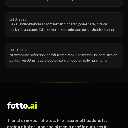
Jul 8, 2026
Seks Tinder-bioformler som faktisk fungerer (one-linere, direkte
ønsker, hyperspesifikke kroker, lekent erte-agn og selvironisk humor)
med originale eksempler for hver, pluss en 60-sekunders sjekkliste før
du lagrer.
Jul 11, 2026
Ni førstedate-idéer som består testen med 3 spørsmål, tre som stryker
på den, og 90-minuttersregelen som gir deg en date nummer to.
fotto
.ai
Transform your photos. Professional headshots,
dating photos, and social media profile pictures in