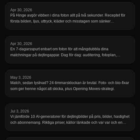
Apr 30, 2026
På Hinge avgör vibben i dina foton allt på två sekunder. Receptet för
första bilden, ljus, uttryck, kläder och misstagen som sänker
matchningen.
Apr 30, 2026
En 7-dagarsspurt enbart om foton för att mångdubbla dina
matchningar på dejtingappar. Dag för dag: auditering, fotoplan,
fotodag, gallring, ordning, byte, iteration. Realistiskt, ingen clickbait.
May 3, 2026
Match, sedan tystnad? 24-timmarsklockan är brutal. Foto- och bio-fixar
som ger henne något att skicka, plus Opening Moves-strategi.
Jul 3, 2026
Vi jämförde 10 AI-generatorer för dejtingbilder på pris, bilder, hastighet
och abonnemang. Riktiga priser, källor länkade och var var och en
brister.