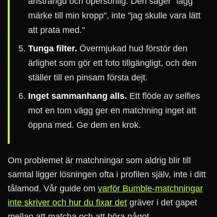
ansträngd och opersonlig. Den säger "lägg
märke till min kropp", inte "jag skulle vara lätt
att prata med."
Tunga filter.
Övermjukad hud förstör den
ärlighet som gör ett foto tillgängligt, och den
ställer till en pinsam första dejt.
Inget sammanhang alls.
Ett flöde av selfies
mot en tom vägg ger en matchning inget att
öppna med. Ge dem en krok.
Om problemet är matchningar som aldrig blir till
samtal ligger lösningen ofta i profilen själv, inte i ditt
tålamod. Vår guide om
varför Bumble-matchningar
inte skriver och hur du fixar det
gräver i det gapet
mellan att matcha och att höra något.