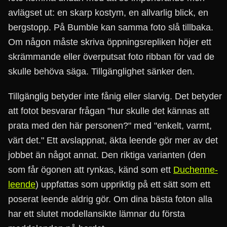
avlägset ut: en skarp kostym, en allvarlig blick, en
bergstopp. På Bumble kan samma foto slå tillbaka.
Om någon måste skriva öppningsrepliken höjer ett
skrämmande eller överputsat foto ribban för vad de
skulle behöva säga. Tillgänglighet sänker den.
Tillgänglig betyder inte fånig eller slarvig. Det betyder
att fotot besvarar frågan "hur skulle det kännas att
prata med den här personen?" med "enkelt, varmt,
värt det." Ett avslappnat, äkta leende gör mer av det
jobbet än något annat. Den riktiga varianten (den
som får ögonen att rynkas, känd som ett
Duchenne-
leende
) uppfattas som uppriktig på ett sätt som ett
poserat leende aldrig gör. Om dina bästa foton alla
har ett slutet modellansikte lämnar du första