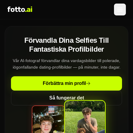
fotto
.ai
Prissättning
Förvandla Dina Selfies Till
LOGGA IN
REGISTRERA DIG
Fantastiska Profilbilder
Vår AI-fotograf förvandlar dina vardagsbilder till polerade,
iögonfallande dating-profilbilder — på minuter, inte dagar.
Förbättra min profil
Så fungerar det
»