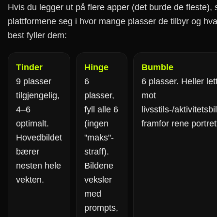
Hvis du legger ut på flere apper (det burde de fleste), s
plattformene seg i hvor mange plasser de tilbyr og hv
best fyller dem:
Tinder
Hinge
Bumble
9 plasser
6
6 plasser. Heller let
tilgjengelig,
plasser,
mot
4–6
fyll alle 6
livsstils-/aktivitetsbi
optimalt.
(ingen
framfor rene portret
Hovedbildet
"maks"-
bærer
straff).
nesten hele
Bildene
vekten.
veksler
med
prompts,