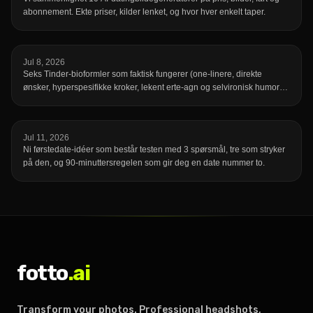
abonnement. Ekte priser, kilder lenket, og hvor hver enkelt taper.
Jul 8, 2026
Seks Tinder-bioformler som faktisk fungerer (one-linere, direkte
ønsker, hyperspesifikke kroker, lekent erte-agn og selvironisk humor)
med originale eksempler for hver, pluss en 60-sekunders sjekkliste før
du lagrer.
Jul 11, 2026
Ni førstedate-idéer som består testen med 3 spørsmål, tre som stryker
på den, og 90-minuttersregelen som gir deg en date nummer to.
fotto
.ai
Transform your photos. Professional headshots,