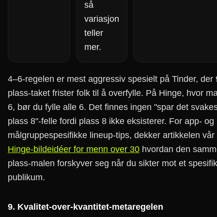
så
variasjon
teller
mer.
4–6-regelen er mest aggressiv spesielt på Tinder, der 
plass-taket frister folk til å overfylle. På Hinge, hvor m
6, bør du fylle alle 6. Det finnes ingen "spar det svakest
plass 8"-felle fordi plass 8 ikke eksisterer. For app- og
målgruppespesifikke lineup-tips, dekker artikkelen vå
Hinge-bildeidéer for menn over 30
hvordan den samm
plass-malen forskyver seg når du sikter mot et spesifik
publikum.
9. Kvalitet-over-kvantitet-metaregelen