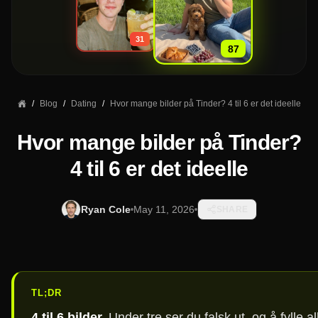
»
31
87
/
Blog
/
Dating
/
Hvor mange bilder på Tinder? 4 til 6 er det ideelle
Hvor mange bilder på Tinder?
4 til 6 er det ideelle
Ryan Cole
May 11, 2026
SHARE
TL;DR
4 til 6 bilder.
Under tre ser du falsk ut, og å fylle al