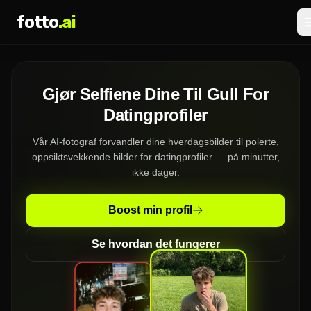
fotto
.ai
Priser
Gjør Selfiene Dine Til Gull For
LOGG INN
REGISTRER DEG
Datingprofiler
Vår AI-fotograf forvandler dine hverdagsbilder til polerte,
oppsiktsvekkende bilder for datingprofiler — på minutter,
ikke dager.
Boost min profil
Se hvordan det fungerer