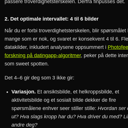
passere troverdighetsterskelen. Derfra finpusses det.
2. Det optimale intervallet: 4 til 6 bilder
Når du er forbi troverdighetsterskelen, blir spørsmålet
mange som er nok, og svaret er konsekvent 4 til 6. Fl
datakilder, inkludert analysene oppsummert i
Photofee
forskning på datingapp-algoritmer
, peker på dette inter
som sweet spotten.
Det 4–6 gir deg som 3 ikke gir:
Variasjon.
Et ansiktsbilde, et helkroppsbilde, et
aktivitetsbilde og et sosialt bilde dekker de fire
spørsmålene enhver seer stiller stille:
Hvordan ser 
ut? Hva slags kropp har du? Hva driver du med? Li
andre deg?