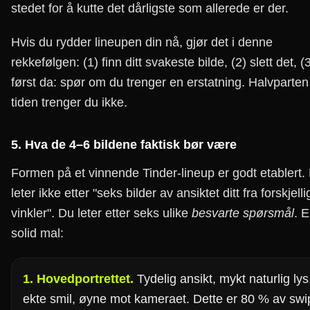
stedet for å kutte det dårligste som allerede er der.
Hvis du rydder lineupen din nå, gjør det i denne
rekkefølgen: (1) finn ditt svakeste bilde, (2) slett det, (
først da: spør om du trenger en erstatning. Halvparten
tiden trenger du ikke.
5. Hva de 4–6 bildene faktisk bør være
Formen på et vinnende Tinder-lineup er godt etablert.
leter ikke etter "seks bilder av ansiktet ditt fra forskjelli
vinkler". Du leter etter seks ulike
besvarte spørsmål
. 
solid mal:
1. Hovedportrettet.
Tydelig ansikt, mykt naturlig lys
ekte smil, øyne mot kameraet. Dette er 80 % av swi