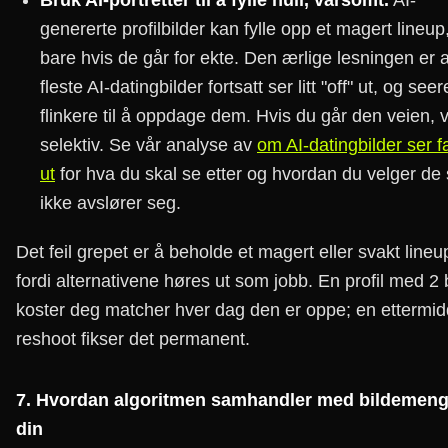
Bruk AI-portretter til å fylle hull, varsomt.
AI-
genererte profilbilder kan fylle opp et magert lineu
bare hvis de går for ekte. Den ærlige lesningen er 
fleste AI-datingbilder fortsatt ser litt "off" ut, og seere
flinkere til å oppdage dem. Hvis du går den veien, 
selektiv. Se vår analyse av
om AI-datingbilder ser f
ut
for hva du skal se etter og hvordan du velger de
ikke avslører seg.
Det feil grepet er å beholde et magert eller svakt lineu
fordi alternativene høres ut som jobb. En profil med 2 
koster deg matcher hver dag den er oppe; en ettermi
reshoot fikser det permanent.
7. Hvordan algoritmen samhandler med bildemen
din