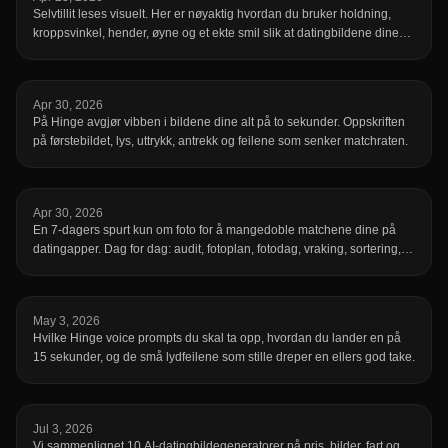
Selvtillit leses visuelt. Her er nøyaktig hvordan du bruker holdning,
kroppsvinkel, hender, øyne og et ekte smil slik at datingbildene dine
ser ut som deg på en god dag — ikke stive, ikke oppstilte, bare tydelig
mer attraktive.
Apr 30, 2026
På Hinge avgjør vibben i bildene dine alt på to sekunder. Oppskriften
på førstebildet, lys, uttrykk, antrekk og feilene som senker matchraten.
Apr 30, 2026
En 7-dagers spurt kun om foto for å mangedoble matchene dine på
datingapper. Dag for dag: audit, fotoplan, fotodag, vraking, sortering,
bytte, iterasjon. Realistisk, ingen clickbait.
May 3, 2026
Hvilke Hinge voice prompts du skal ta opp, hvordan du lander en på
15 sekunder, og de små lydfeilene som stille dreper en ellers god take.
Jul 3, 2026
Vi sammenlignet 10 AI-datingbildegeneratorer på pris, bilder, fart og