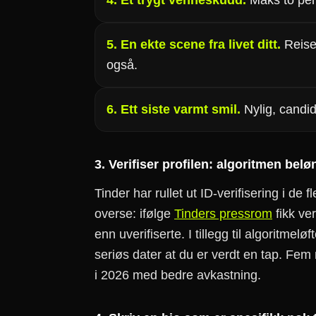
4. Et trygt venneskudd.
Maks to per
5. En ekte scene fra livet ditt.
Reise 
også.
6. Ett siste varmt smil.
Nylig, candi
3. Verifiser profilen: algoritmen be
Tinder har rullet ut ID-verifisering i de 
overse: ifølge
Tinders pressrom
fikk ver
enn uverifiserte. I tillegg til algoritmel
seriøs dater at du er verdt en tap. Fem 
i 2026 med bedre avkastning.