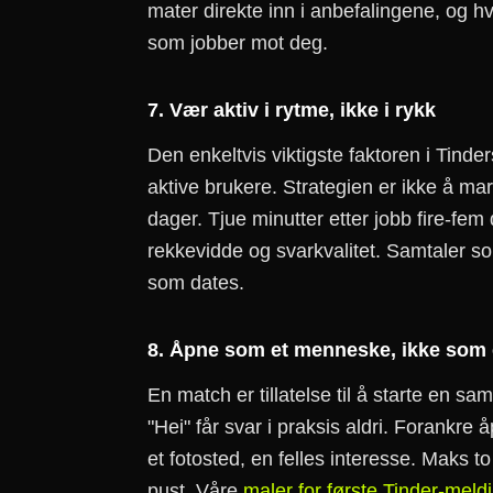
mater direkte inn i anbefalingene, og h
som jobber mot deg.
7. Vær aktiv i rytme, ikke i rykk
Den enkeltvis viktigste faktoren i Tinders
aktive brukere. Strategien er ikke å ma
dager. Tjue minutter etter jobb fire-fem
rekkevidde og svarkvalitet. Samtaler so
som dates.
8. Åpne som et menneske, ikke som
En match er tillatelse til å starte en sa
"Hei" får svar i praksis aldri. Forankre
et fotosted, en felles interesse. Maks t
pust. Våre
maler for første Tinder-meldi