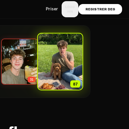
LOGG
Priser
REGISTRER DEG
INN
»
31
87