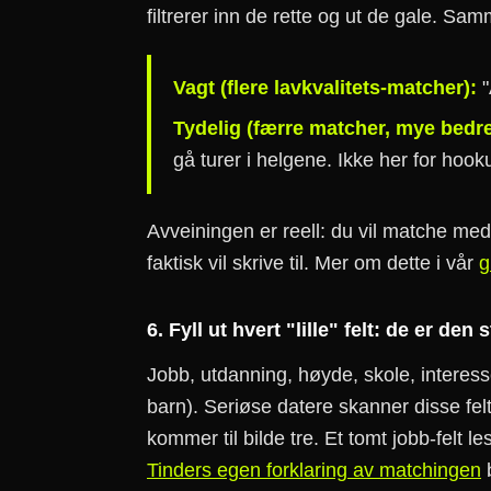
filtrerer inn de rette og ut de gale. Sam
Vagt (flere lavkvalitets-matcher):
"
Tydelig (færre matcher, mye bedre
gå turer i helgene. Ikke her for hoo
Avveiningen er reell: du vil matche m
faktisk vil skrive til. Mer om dette i vår
g
6. Fyll ut hvert "lille" felt: de er den 
Jobb, utdanning, høyde, skole, interesse
barn). Seriøse datere skanner disse felt
kommer til bilde tre. Et tomt jobb-felt l
Tinders egen forklaring av matchingen
b