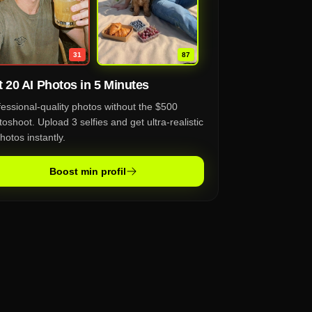
87
31
 20 AI Photos in 5 Minutes
fessional-quality photos without the $500
oshoot. Upload 3 selfies and get ultra-realistic
hotos instantly.
Boost min profil