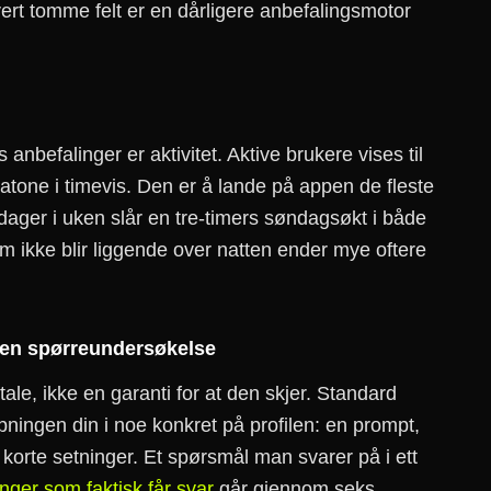
vert tomme felt er en dårligere anbefalingsmotor
 anbefalinger er aktivitet. Aktive brukere vises til
ratone i timevis. Den er å lande på appen de fleste
 dager i uken slår en tre-timers søndagsøkt i både
m ikke blir liggende over natten ender mye oftere
 en spørreundersøkelse
mtale, ikke en garanti for at den skjer. Standard
 åpningen din i noe konkret på profilen: en prompt,
o korte setninger. Et spørsmål man svarer på i ett
nger som faktisk får svar
går gjennom seks