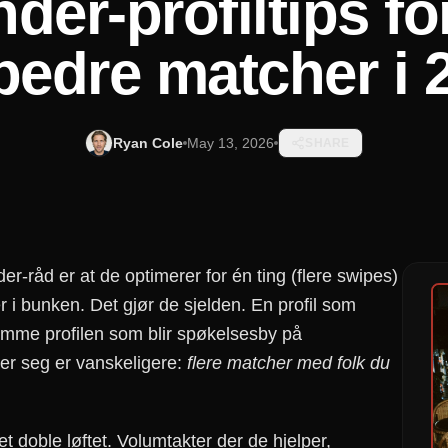
nder-profiltips for
bedre matcher i 
Ryan Cole
May 13, 2026
SHARE
r-råd er at de optimerer for én ting (flere swipes)
er i bunken. Det gjør de sjelden. En profil som
samme profilen som blir spøkelsesby på
ner seg er vanskeligere:
flere matcher med folk du
et doble løftet. Volumtakter der de hjelper,