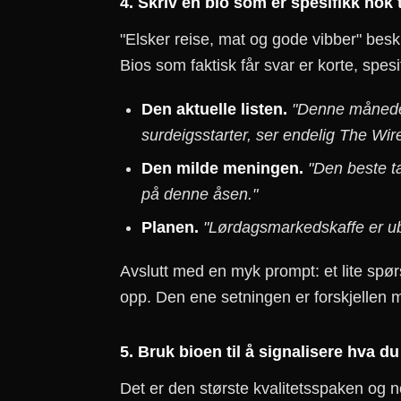
4. Skriv en bio som er spesifikk nok 
"Elsker reise, mat og gode vibber" beskr
Bios som faktisk får svar er korte, spesif
Den aktuelle listen.
"Denne måneden:
surdeigsstarter, ser endelig The Wire
Den milde meningen.
"Den beste t
på denne åsen."
Planen.
"Lørdagsmarkedskaffe er ub
Avslutt med en myk prompt: et lite spør
opp. Den ene setningen er forskjellen 
5. Bruk bioen til å signalisere hva du 
Det er den største kvalitetsspaken og ne