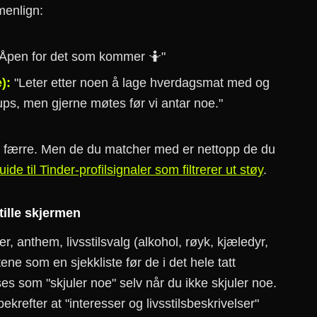
menlign:
Åpen for det som kommer 🤷"
):
"Leter etter noen å lage hverdagsmat med og
kups, men gjerne møtes før vi antar noe."
ed færre. Men de du matcher med er nettopp de du
uide til Tinder-profilsignaler som filtrerer ut støy
.
stille skjermen
r, anthem, livsstilsvalg (alkohol, røyk, kjæledyr,
ene som en sjekkliste før de i det hele tatt
eses som "skjuler noe" selv når du ikke skjuler noe.
ekrefter at "interesser og livsstilsbeskrivelser"