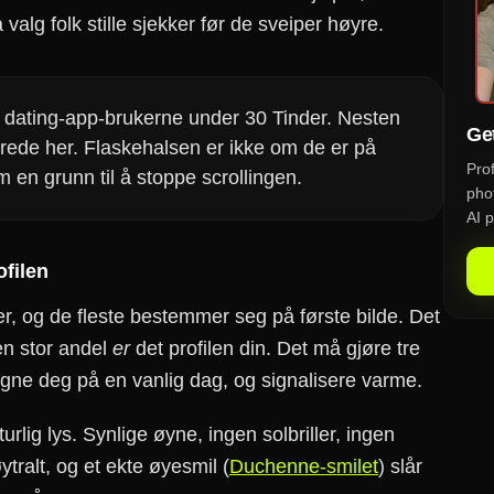
å valg folk stille sjekker før de sveiper høyre.
 dating-app-brukerne under 30 Tinder. Nesten
Get
allerede her. Flaskehalsen er ikke om de er på
Pro
m en grunn til å stoppe scrollingen.
phot
AI p
ofilen
ter, og de fleste bestemmer seg på første bilde. Det
 en stor andel
er
det profilen din. Det må gjøre tre
, ligne deg på en vanlig dag, og signalisere varme.
rlig lys. Synlige øyne, ingen solbriller, ingen
ytralt, og et ekte øyesmil (
Duchenne-smilet
) slår