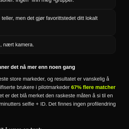
soner. Ingen "finn meg"-grupper.
teller, men det gjør favorittstedet ditt lokalt
d, nært kamera.
lønner det nå mer enn noen gang
fleste store markeder, og resultatet er vanskelig å
ifiserte brukere i pilotmarkeder
67% flere matcher
øftet er det blå merket den raskeste måten å si til en
minutters selfie + ID. Det finnes ingen profilendring