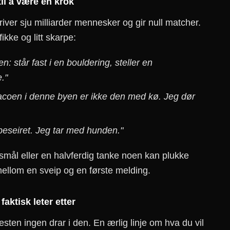
til å være en krok
iver sju milliarder mennesker og gir null matcher.
ikke og litt skarpe:
 står fast i en bouldering, steller en
."
acoen i denne byen er ikke den med kø. Jeg dør
eseiret. Jeg tar med hunden."
smål eller en halvferdig tanke noen kan plukke
mellom en sveip og en første melding.
faktisk leter etter
sten ingen drar i den. En ærlig linje om hva du vil