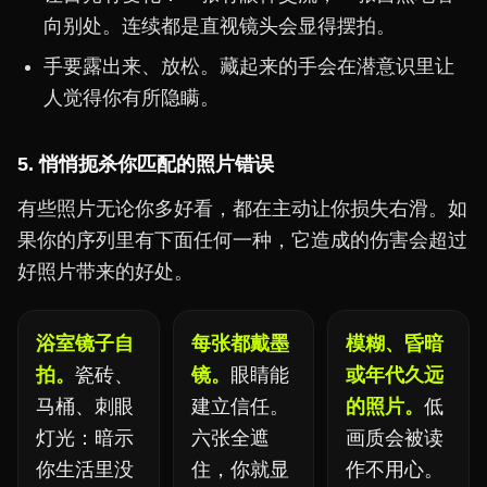
向别处。连续都是直视镜头会显得摆拍。
手要露出来、放松。藏起来的手会在潜意识里让
人觉得你有所隐瞒。
5. 悄悄扼杀你匹配的照片错误
有些照片无论你多好看，都在主动让你损失右滑。如
果你的序列里有下面任何一种，它造成的伤害会超过
好照片带来的好处。
浴室镜子自
每张都戴墨
模糊、昏暗
拍。
瓷砖、
镜。
眼睛能
或年代久远
马桶、刺眼
建立信任。
的照片。
低
灯光：暗示
六张全遮
画质会被读
你生活里没
住，你就显
作不用心。