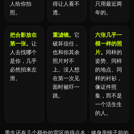
人给你拍
得让人看不
只用最近两
照。
透。
年的。
把合影放在
重滤镜。
它
六张几乎一
第一张。
让
破坏信任，
模一样的照
人去找哪个
也和你其余
片。
同样的
是你，几乎
照片对不
姿势、同样
必然招来左
上。没人想
的地点、同
滑。
在第一次见
样的衬衫，
面时被吓一
像证件照
跳。
集，而不是
一个活生生
的人。
男生还有几个额外的雷区值得点名：健身房镜子前的