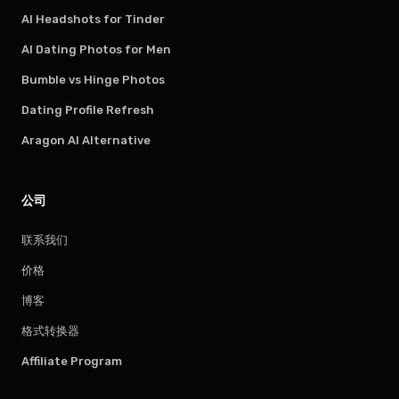
AI Headshots for Tinder
AI Dating Photos for Men
Bumble vs Hinge Photos
Dating Profile Refresh
Aragon AI Alternative
公司
联系我们
价格
博客
格式转换器
Affiliate Program