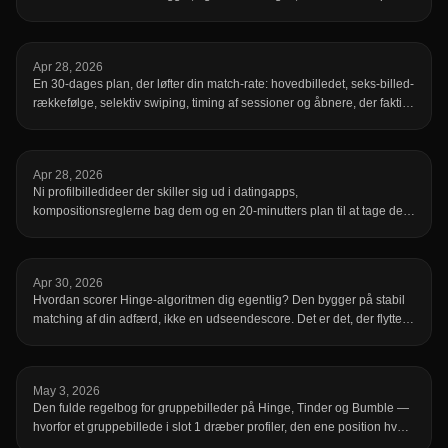
sikker.
Apr 28, 2026
En 30-dages plan, der løfter din match-rate: hovedbilledet, seks-billed-
rækkefølge, selektiv swiping, timing af sessioner og åbnere, der faktisk
får svar.
Apr 28, 2026
Ni profilbilledideer der skiller sig ud i datingapps,
kompositionsreglerne bag dem og en 20-minutters plan til at tage dem
hjemme.
Apr 30, 2026
Hvordan scorer Hinge-algoritmen dig egentlig? Den bygger på stabil
matching af din adfærd, ikke en udseendescore. Det er det, der flytter
din placering.
May 3, 2026
Den fulde regelbog for gruppebilleder på Hinge, Tinder og Bumble —
hvorfor et gruppebillede i slot 1 dræber profiler, den ene position hvor
det virker, det maksimale antal personer, regler for genkendelighed, og