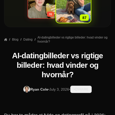
»
31
87
AI-datingbilleder vs rigtige billeder: hvad vinder og
/
Blog
/
Dating
/
hvornår?
AI-datingbilleder vs rigtige
billeder: hvad vinder og
hvornår?
Ryan Cole
July 3, 2026
SHARE