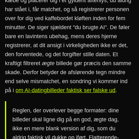
kæbe og placerer dig i et gyldent aftenlys, du aldrig
har stået i, får matchet, og så registrerer personen
over for dig ved kaffebordet kløften inden for fem
minutter. De siger sjældent "du brugte AI". De føler
bare en lavintens ubehag, mens deres hjerne
registrerer, at dit ansigt i virkeligheden ikke er det,
den forventede, og det forgifter stille daten. Et
kraftigt filtreret
ægte
billede gør præcis den samme
skade. Derfor betyder de afslørende tegn mindre
end selve mismatchet, en sondring vi kommer ind
på i
om AI-datingbilleder faktisk ser falske ud
.
Reglen, der overlever begge formater: dine
billeder skal ligne dig på en god, ægte dag,
ikke en mere blank version af dig, som du
aldrig faktisk vil dukke op iført. Flatterende-